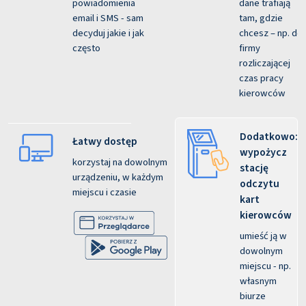
powiadomienia
dane trafiają
email i SMS - sam
tam, gdzie
decyduj jakie i jak
chcesz – np. do
często
firmy
rozliczającej
czas pracy
kierowców
Dodatkowo:
Łatwy dostęp
wypożycz
korzystaj na dowolnym
stację
urządzeniu, w każdym
odczytu
miejscu i czasie
kart
kierowców
umieść ją w
dowolnym
miejscu - np.
własnym
biurze