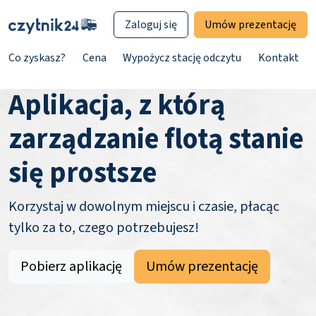
Zaloguj się
Umów prezentację
Co zyskasz?
Cena
Wypożycz stację odczytu
Kontakt
Aplikacja, z którą
zarządzanie flotą stanie
się prostsze
Korzystaj w dowolnym miejscu i czasie, płacąc
tylko za to, czego potrzebujesz!
Pobierz aplikację
Umów prezentację