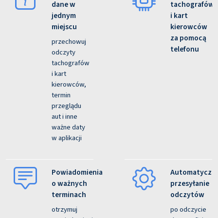
dane w
tachografów
jednym
i kart
miejscu
kierowców
za pomocą
przechowuj
telefonu
odczyty
tachografów
i kart
kierowców,
termin
przeglądu
aut i inne
ważne daty
w aplikacji
Powiadomienia
Automatyczn
o ważnych
przesyłanie
terminach
odczytów
otrzymuj
po odczycie