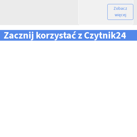
Zobacz
więcej
Zacznij korzystać z Czytnik24
... i zapomnij o problemach z zarządzaniem flotą!
Konieczność pilnowania
Problemy z odczytem
terminów dla całej floty
tachografów i kart
pojazdów i kierowców
kierowców
Kary i mandaty za
Trudności z zarządzaniem
przekroczone terminy
danymi i przesyłaniem ich na
czas do firm zewnętrznych