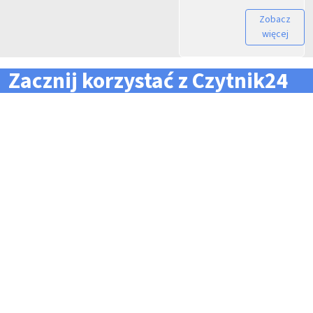
Zobacz
więcej
Zacznij korzystać z Czytnik24
... i zapomnij o problemach z zarządzaniem flotą!
Konieczność pilnowania
Problemy z odczytem
terminów dla całej floty
tachografów i kart
pojazdów i kierowców
kierowców
Kary i mandaty za
Trudności z zarządzaniem
przekroczone terminy
danymi i przesyłaniem ich na
czas do firm zewnętrznych