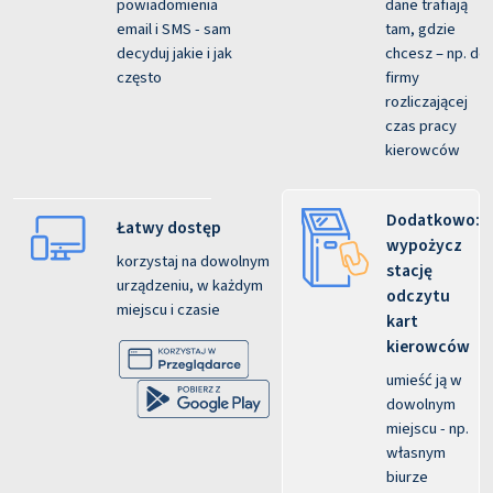
powiadomienia
dane trafiają
email i SMS - sam
tam, gdzie
decyduj jakie i jak
chcesz – np. do
często
firmy
rozliczającej
czas pracy
kierowców
Dodatkowo:
Łatwy dostęp
wypożycz
korzystaj na dowolnym
stację
urządzeniu, w każdym
odczytu
miejscu i czasie
kart
kierowców
umieść ją w
dowolnym
miejscu - np.
własnym
biurze