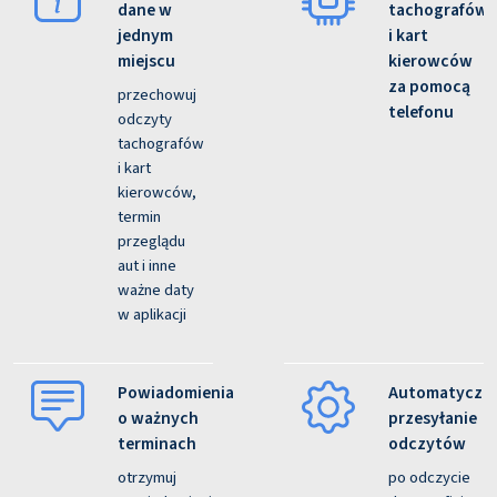
dane w
tachografów
jednym
i kart
miejscu
kierowców
za pomocą
przechowuj
telefonu
odczyty
tachografów
i kart
kierowców,
termin
przeglądu
aut i inne
ważne daty
w aplikacji
Powiadomienia
Automatyczn
o ważnych
przesyłanie
terminach
odczytów
otrzymuj
po odczycie