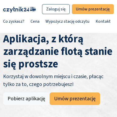
Zaloguj się
Umów prezentację
Co zyskasz?
Cena
Wypożycz stację odczytu
Kontakt
Aplikacja, z którą
zarządzanie flotą stanie
się prostsze
Korzystaj w dowolnym miejscu i czasie, płacąc
tylko za to, czego potrzebujesz!
Pobierz aplikację
Umów prezentację