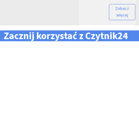
Zobacz
więcej
Zacznij korzystać z Czytnik24
... i zapomnij o problemach z zarządzaniem flotą!
Konieczność pilnowania
Problemy z odczytem
terminów dla całej floty
tachografów i kart
pojazdów i kierowców
kierowców
Kary i mandaty za
Trudności z zarządzaniem
przekroczone terminy
danymi i przesyłaniem ich na
czas do firm zewnętrznych