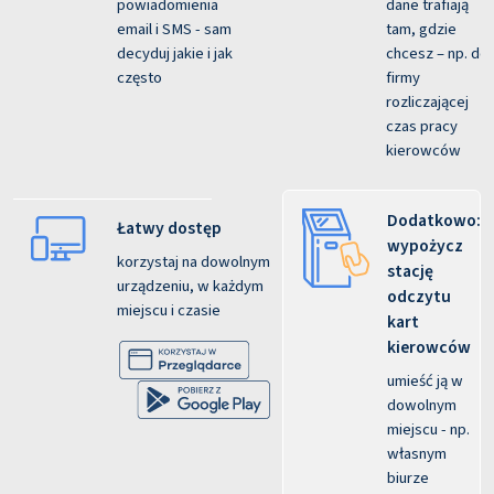
powiadomienia
dane trafiają
email i SMS - sam
tam, gdzie
decyduj jakie i jak
chcesz – np. do
często
firmy
rozliczającej
czas pracy
kierowców
Dodatkowo:
Łatwy dostęp
wypożycz
korzystaj na dowolnym
stację
urządzeniu, w każdym
odczytu
miejscu i czasie
kart
kierowców
umieść ją w
dowolnym
miejscu - np.
własnym
biurze