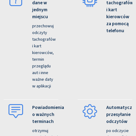
dane w
tachografów
jednym
i kart
miejscu
kierowców
za pomocą
przechowuj
telefonu
odczyty
tachografów
i kart
kierowców,
termin
przeglądu
aut i inne
ważne daty
w aplikacji
Powiadomienia
Automatyczn
o ważnych
przesyłanie
terminach
odczytów
otrzymuj
po odczycie