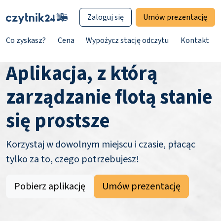
Zaloguj się
Umów prezentację
Co zyskasz?
Cena
Wypożycz stację odczytu
Kontakt
Aplikacja, z którą
zarządzanie flotą stanie
się prostsze
Korzystaj w dowolnym miejscu i czasie, płacąc
tylko za to, czego potrzebujesz!
Pobierz aplikację
Umów prezentację