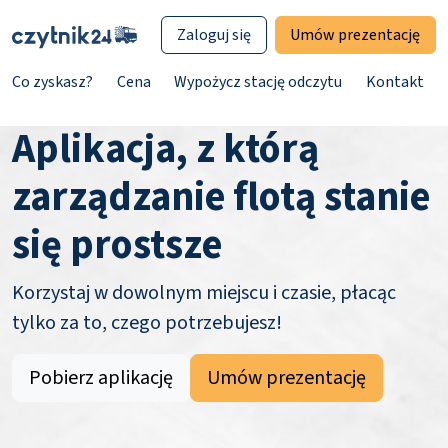
Zaloguj się
Umów prezentację
Co zyskasz?
Cena
Wypożycz stację odczytu
Kontakt
Aplikacja, z którą
zarządzanie flotą stanie
się prostsze
Korzystaj w dowolnym miejscu i czasie, płacąc
tylko za to, czego potrzebujesz!
Pobierz aplikację
Umów prezentację