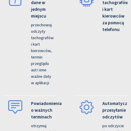
dane w
tachografów
jednym
i kart
miejscu
kierowców
za pomocą
przechowuj
telefonu
odczyty
tachografów
i kart
kierowców,
termin
przeglądu
aut i inne
ważne daty
w aplikacji
Powiadomienia
Automatyczn
o ważnych
przesyłanie
terminach
odczytów
otrzymuj
po odczycie