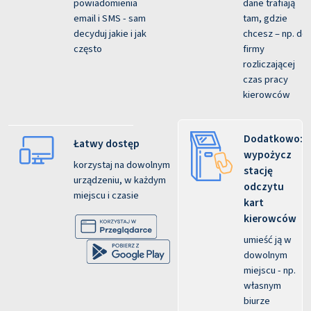
powiadomienia
dane trafiają
email i SMS - sam
tam, gdzie
decyduj jakie i jak
chcesz – np. do
często
firmy
rozliczającej
czas pracy
kierowców
Dodatkowo:
Łatwy dostęp
wypożycz
korzystaj na dowolnym
stację
urządzeniu, w każdym
odczytu
miejscu i czasie
kart
kierowców
umieść ją w
dowolnym
miejscu - np.
własnym
biurze