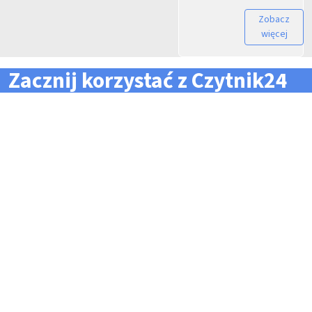
Zobacz
więcej
Zacznij korzystać z Czytnik24
... i zapomnij o problemach z zarządzaniem flotą!
Konieczność pilnowania
Problemy z odczytem
terminów dla całej floty
tachografów i kart
pojazdów i kierowców
kierowców
Kary i mandaty za
Trudności z zarządzaniem
przekroczone terminy
danymi i przesyłaniem ich na
czas do firm zewnętrznych