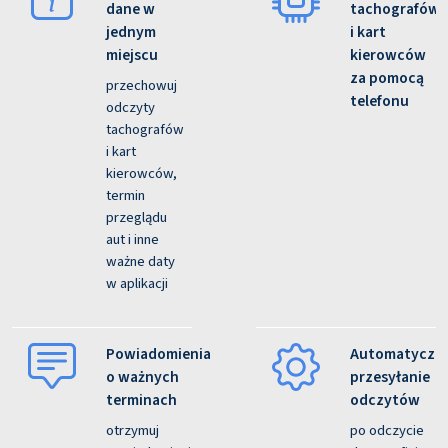
dane w
tachografów
jednym
i kart
miejscu
kierowców
za pomocą
przechowuj
telefonu
odczyty
tachografów
i kart
kierowców,
termin
przeglądu
aut i inne
ważne daty
w aplikacji
Powiadomienia
Automatyczn
o ważnych
przesyłanie
terminach
odczytów
otrzymuj
po odczycie