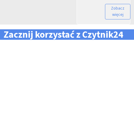
Zobacz
więcej
Zacznij korzystać z Czytnik24
... i zapomnij o problemach z zarządzaniem flotą!
Konieczność pilnowania
Problemy z odczytem
terminów dla całej floty
tachografów i kart
pojazdów i kierowców
kierowców
Kary i mandaty za
Trudności z zarządzaniem
przekroczone terminy
danymi i przesyłaniem ich na
czas do firm zewnętrznych