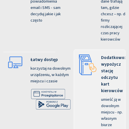
powiadomienia
dane trafiają
email i SMS - sam
tam, gdzie
decyduj jakie i jak
chcesz – np. do
często
firmy
rozliczającej
czas pracy
kierowców
Dodatkowo:
Łatwy dostęp
wypożycz
korzystaj na dowolnym
stację
urządzeniu, w każdym
odczytu
miejscu i czasie
kart
kierowców
umieść ją w
dowolnym
miejscu - np.
własnym
biurze