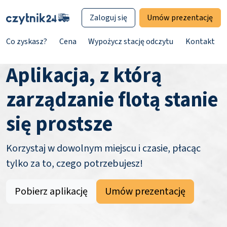
Zaloguj się
Umów prezentację
Co zyskasz?
Cena
Wypożycz stację odczytu
Kontakt
Aplikacja, z którą
zarządzanie flotą stanie
się prostsze
Korzystaj w dowolnym miejscu i czasie, płacąc
tylko za to, czego potrzebujesz!
Pobierz aplikację
Umów prezentację