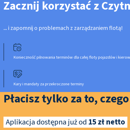
Zacznij korzystać z Czyt
... i zapomnij o problemach z zarządzaniem flotą!
Konieczność pilnowania terminów dla całej floty pojazdów i kier
Kary i mandaty za przekroczone terminy
Płacisz tylko za to, czeg
Aplikacja dostępna już od
15 zł netto