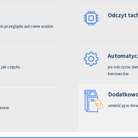
Odczyt tac
n przeglądu aut i inne ważne
Automatycz
 jak często
po odczycie dane
kierowców
Dodatkowo:
umieść ją w dow
zasie