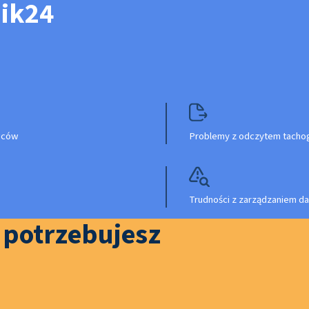
nik24
owców
Problemy z odczytem tachog
Trudności z zarządzaniem da
o potrzebujesz