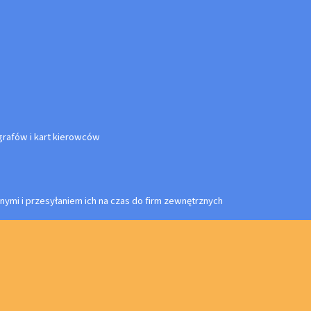
rafów i kart kierowców
nymi i przesyłaniem ich na czas do firm zewnętrznych