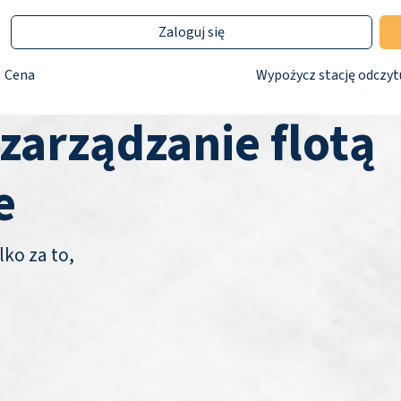
Zaloguj się
Cena
Wypożycz stację odczyt
 zarządzanie flotą
e
lko za to,