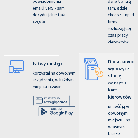
powiadomienia
dane trafiają
email i SMS - sam
tam, gdzie
decyduj jakie i jak
chcesz – np. do
często
firmy
rozliczającej
czas pracy
kierowców
Dodatkowo:
Łatwy dostęp
wypożycz
korzystaj na dowolnym
stację
urządzeniu, w każdym
odczytu
miejscu i czasie
kart
kierowców
umieść ją w
dowolnym
miejscu - np.
własnym
biurze