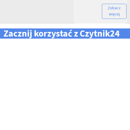
Zobacz
więcej
Zacznij korzystać z Czytnik24
... i zapomnij o problemach z zarządzaniem flotą!
Konieczność pilnowania
Problemy z odczytem
terminów dla całej floty
tachografów i kart
pojazdów i kierowców
kierowców
Kary i mandaty za
Trudności z zarządzaniem
przekroczone terminy
danymi i przesyłaniem ich na
czas do firm zewnętrznych