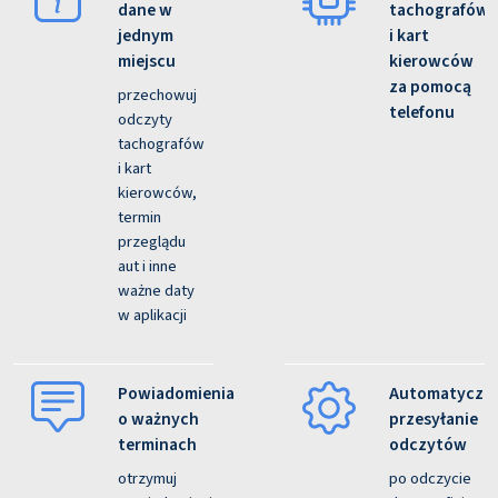
dane w
tachografów
jednym
i kart
miejscu
kierowców
za pomocą
przechowuj
telefonu
odczyty
tachografów
i kart
kierowców,
termin
przeglądu
aut i inne
ważne daty
w aplikacji
Powiadomienia
Automatyczn
o ważnych
przesyłanie
terminach
odczytów
otrzymuj
po odczycie