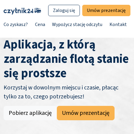
Zaloguj się
Umów prezentację
Co zyskasz?
Cena
Wypożycz stację odczytu
Kontakt
Aplikacja, z którą
zarządzanie flotą stanie
się prostsze
Korzystaj w dowolnym miejscu i czasie, płacąc
tylko za to, czego potrzebujesz!
Pobierz aplikację
Umów prezentację