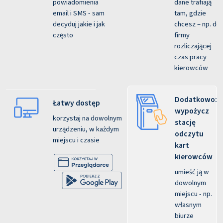
powiadomienia
dane trafiają
email i SMS - sam
tam, gdzie
decyduj jakie i jak
chcesz – np. do
często
firmy
rozliczającej
czas pracy
kierowców
Dodatkowo:
Łatwy dostęp
wypożycz
korzystaj na dowolnym
stację
urządzeniu, w każdym
odczytu
miejscu i czasie
kart
kierowców
umieść ją w
dowolnym
miejscu - np.
własnym
biurze