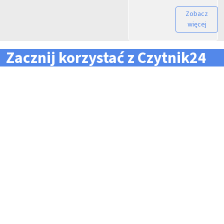
Zobacz
więcej
Zacznij korzystać z Czytnik24
... i zapomnij o problemach z zarządzaniem flotą!
Konieczność pilnowania
Problemy z odczytem
terminów dla całej floty
tachografów i kart
pojazdów i kierowców
kierowców
Kary i mandaty za
Trudności z zarządzaniem
przekroczone terminy
danymi i przesyłaniem ich na
czas do firm zewnętrznych