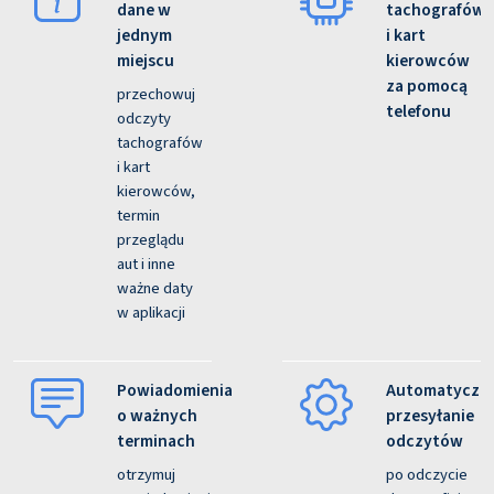
dane w
tachografów
jednym
i kart
miejscu
kierowców
za pomocą
przechowuj
telefonu
odczyty
tachografów
i kart
kierowców,
termin
przeglądu
aut i inne
ważne daty
w aplikacji
Powiadomienia
Automatyczn
o ważnych
przesyłanie
terminach
odczytów
otrzymuj
po odczycie