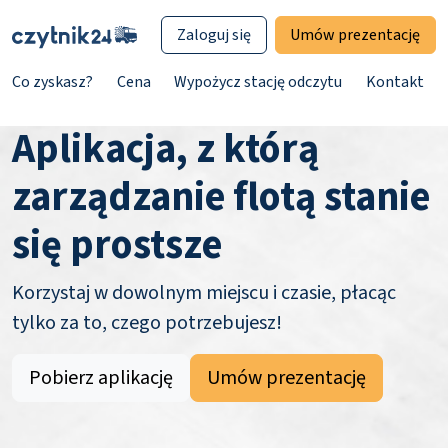
Zaloguj się
Umów prezentację
Co zyskasz?
Cena
Wypożycz stację odczytu
Kontakt
Aplikacja, z którą
zarządzanie flotą stanie
się prostsze
Korzystaj w dowolnym miejscu i czasie, płacąc
tylko za to, czego potrzebujesz!
Pobierz aplikację
Umów prezentację