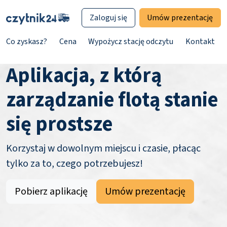
Zaloguj się
Umów prezentację
Co zyskasz?
Cena
Wypożycz stację odczytu
Kontakt
Aplikacja, z którą
zarządzanie flotą stanie
się prostsze
Korzystaj w dowolnym miejscu i czasie, płacąc
tylko za to, czego potrzebujesz!
Pobierz aplikację
Umów prezentację