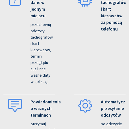
dane w
tachografów
jednym
i kart
miejscu
kierowców
za pomocą
przechowuj
telefonu
odczyty
tachografów
i kart
kierowców,
termin
przeglądu
aut i inne
ważne daty
w aplikacji
Powiadomienia
Automatyczn
o ważnych
przesyłanie
terminach
odczytów
otrzymuj
po odczycie