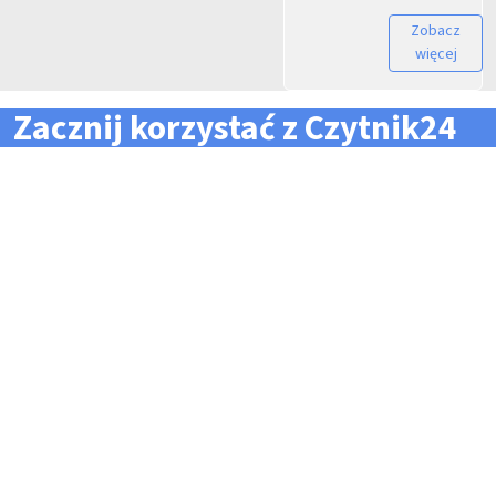
Zobacz
więcej
Zacznij korzystać z Czytnik24
... i zapomnij o problemach z zarządzaniem flotą!
Konieczność pilnowania
Problemy z odczytem
terminów dla całej floty
tachografów i kart
pojazdów i kierowców
kierowców
Kary i mandaty za
Trudności z zarządzaniem
przekroczone terminy
danymi i przesyłaniem ich na
czas do firm zewnętrznych