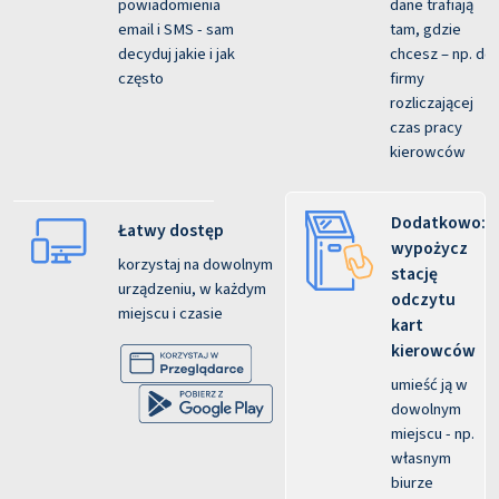
powiadomienia
dane trafiają
email i SMS - sam
tam, gdzie
decyduj jakie i jak
chcesz – np. do
często
firmy
rozliczającej
czas pracy
kierowców
Dodatkowo:
Łatwy dostęp
wypożycz
korzystaj na dowolnym
stację
urządzeniu, w każdym
odczytu
miejscu i czasie
kart
kierowców
umieść ją w
dowolnym
miejscu - np.
własnym
biurze