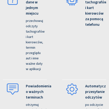
dane w
tachografów
jednym
i kart
miejscu
kierowców
za pomocą
przechowuj
telefonu
odczyty
tachografów
i kart
kierowców,
termin
przeglądu
aut i inne
ważne daty
w aplikacji
Powiadomienia
Automatyczn
o ważnych
przesyłanie
terminach
odczytów
otrzymuj
po odczycie