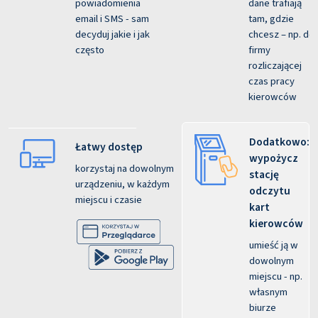
powiadomienia
dane trafiają
email i SMS - sam
tam, gdzie
decyduj jakie i jak
chcesz – np. do
często
firmy
rozliczającej
czas pracy
kierowców
Dodatkowo:
Łatwy dostęp
wypożycz
korzystaj na dowolnym
stację
urządzeniu, w każdym
odczytu
miejscu i czasie
kart
kierowców
umieść ją w
dowolnym
miejscu - np.
własnym
biurze