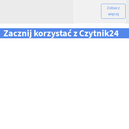
Zobacz
więcej
Zacznij korzystać z Czytnik24
... i zapomnij o problemach z zarządzaniem flotą!
Konieczność pilnowania
Problemy z odczytem
terminów dla całej floty
tachografów i kart
pojazdów i kierowców
kierowców
Kary i mandaty za
Trudności z zarządzaniem
przekroczone terminy
danymi i przesyłaniem ich na
czas do firm zewnętrznych