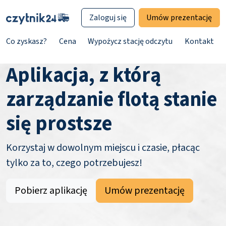
Zaloguj się
Umów prezentację
Co zyskasz?
Cena
Wypożycz stację odczytu
Kontakt
Aplikacja, z którą
zarządzanie flotą stanie
się prostsze
Korzystaj w dowolnym miejscu i czasie, płacąc
tylko za to, czego potrzebujesz!
Pobierz aplikację
Umów prezentację