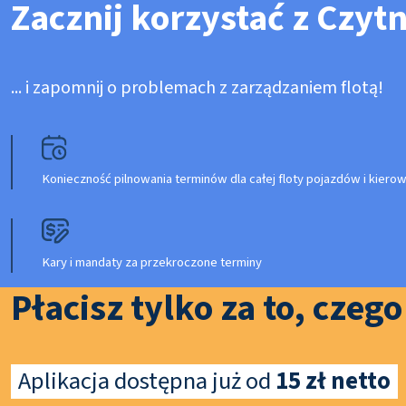
Zacznij korzystać z Czyt
... i zapomnij o problemach z zarządzaniem flotą!
Konieczność pilnowania terminów dla całej floty pojazdów i kier
Kary i mandaty za przekroczone terminy
Płacisz tylko za to, czeg
Aplikacja dostępna już od
15 zł netto