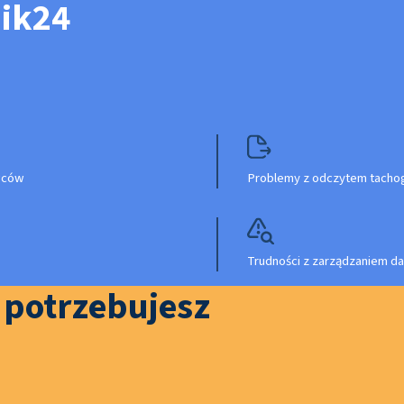
nik24
owców
Problemy z odczytem tachog
Trudności z zarządzaniem da
o potrzebujesz