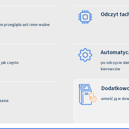
Odczyt tac
n przeglądu aut i inne ważne
Automatycz
 jak często
po odczycie dane
kierowców
Dodatkowo:
umieść ją w dow
zasie