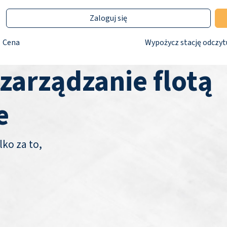
Zaloguj się
Cena
Wypożycz stację odczyt
 zarządzanie flotą
e
lko za to,