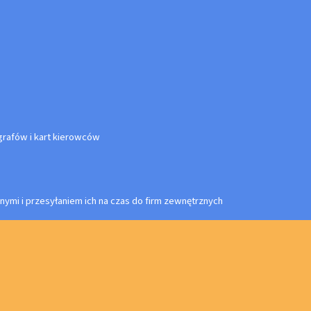
rafów i kart kierowców
nymi i przesyłaniem ich na czas do firm zewnętrznych