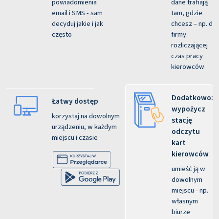
powiadomienia
dane trafiają
email i SMS - sam
tam, gdzie
decyduj jakie i jak
chcesz – np. do
często
firmy
rozliczającej
czas pracy
kierowców
Dodatkowo:
Łatwy dostęp
wypożycz
korzystaj na dowolnym
stację
urządzeniu, w każdym
odczytu
miejscu i czasie
kart
kierowców
umieść ją w
dowolnym
miejscu - np.
własnym
biurze