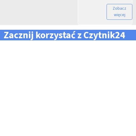
Zobacz
więcej
Zacznij korzystać z Czytnik24
... i zapomnij o problemach z zarządzaniem flotą!
Konieczność pilnowania
Problemy z odczytem
terminów dla całej floty
tachografów i kart
pojazdów i kierowców
kierowców
Kary i mandaty za
Trudności z zarządzaniem
przekroczone terminy
danymi i przesyłaniem ich na
czas do firm zewnętrznych