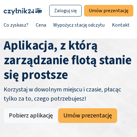
Zaloguj się
Umów prezentację
Co zyskasz?
Cena
Wypożycz stację odczytu
Kontakt
Aplikacja, z którą
zarządzanie flotą stanie
się prostsze
Korzystaj w dowolnym miejscu i czasie, płacąc
tylko za to, czego potrzebujesz!
Pobierz aplikację
Umów prezentację