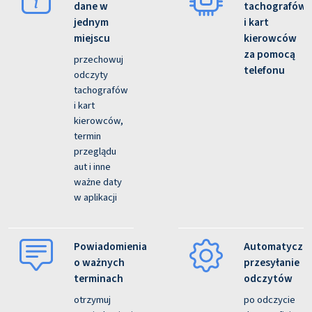
dane w
tachografów
jednym
i kart
miejscu
kierowców
za pomocą
przechowuj
telefonu
odczyty
tachografów
i kart
kierowców,
termin
przeglądu
aut i inne
ważne daty
w aplikacji
Powiadomienia
Automatyczn
o ważnych
przesyłanie
terminach
odczytów
otrzymuj
po odczycie