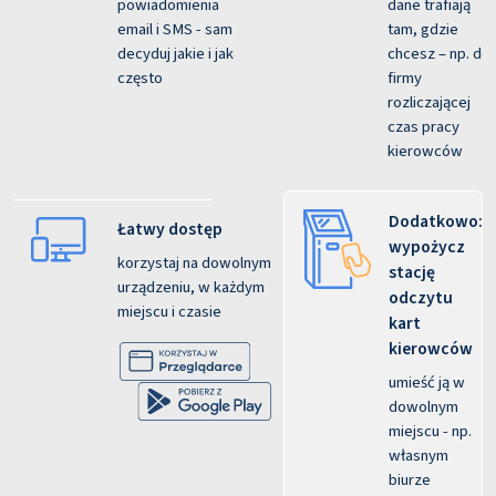
powiadomienia
dane trafiają
email i SMS - sam
tam, gdzie
decyduj jakie i jak
chcesz – np. do
często
firmy
rozliczającej
czas pracy
kierowców
Dodatkowo:
Łatwy dostęp
wypożycz
korzystaj na dowolnym
stację
urządzeniu, w każdym
odczytu
miejscu i czasie
kart
kierowców
umieść ją w
dowolnym
miejscu - np.
własnym
biurze