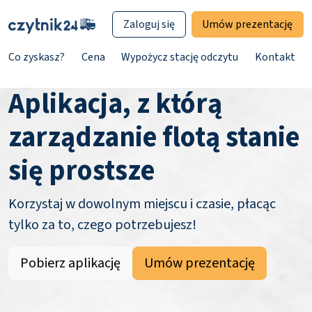
Zaloguj się
Umów prezentację
Co zyskasz?
Cena
Wypożycz stację odczytu
Kontakt
Aplikacja, z którą
zarządzanie flotą stanie
się prostsze
Korzystaj w dowolnym miejscu i czasie, płacąc
tylko za to, czego potrzebujesz!
Pobierz aplikację
Umów prezentację