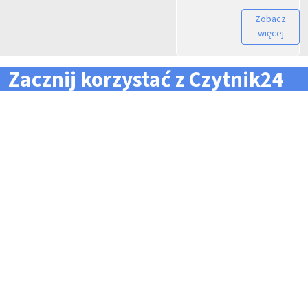
Zobacz
więcej
Zacznij korzystać z Czytnik24
... i zapomnij o problemach z zarządzaniem flotą!
Konieczność pilnowania
Problemy z odczytem
terminów dla całej floty
tachografów i kart
pojazdów i kierowców
kierowców
Kary i mandaty za
Trudności z zarządzaniem
przekroczone terminy
danymi i przesyłaniem ich na
czas do firm zewnętrznych