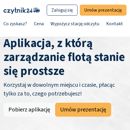
Zaloguj się
Umów prezentację
Co zyskasz?
Cena
Wypożycz stację odczytu
Kontakt
Aplikacja, z którą
zarządzanie flotą stanie
się prostsze
Korzystaj w dowolnym miejscu i czasie, płacąc
tylko za to, czego potrzebujesz!
Pobierz aplikację
Umów prezentację