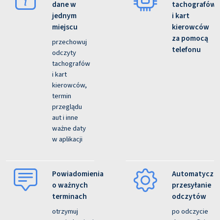
dane w
tachografów
jednym
i kart
miejscu
kierowców
za pomocą
przechowuj
telefonu
odczyty
tachografów
i kart
kierowców,
termin
przeglądu
aut i inne
ważne daty
w aplikacji
Powiadomienia
Automatyczn
o ważnych
przesyłanie
terminach
odczytów
otrzymuj
po odczycie