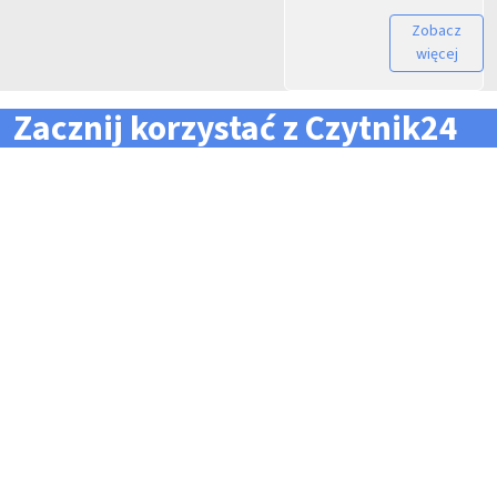
Zobacz
więcej
Zacznij korzystać z Czytnik24
... i zapomnij o problemach z zarządzaniem flotą!
Konieczność pilnowania
Problemy z odczytem
terminów dla całej floty
tachografów i kart
pojazdów i kierowców
kierowców
Kary i mandaty za
Trudności z zarządzaniem
przekroczone terminy
danymi i przesyłaniem ich na
czas do firm zewnętrznych