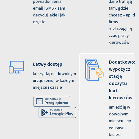
powiadomienia
dane trafiają
email i SMS - sam
tam, gdzie
decyduj jakie i jak
chcesz – np. do
często
firmy
rozliczającej
czas pracy
kierowców
Dodatkowo:
Łatwy dostęp
wypożycz
korzystaj na dowolnym
stację
urządzeniu, w każdym
odczytu
miejscu i czasie
kart
kierowców
umieść ją w
dowolnym
miejscu - np.
własnym
biurze