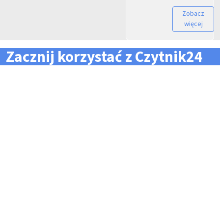
Zobacz
więcej
Zacznij korzystać z Czytnik24
... i zapomnij o problemach z zarządzaniem flotą!
Konieczność pilnowania
Problemy z odczytem
terminów dla całej floty
tachografów i kart
pojazdów i kierowców
kierowców
Kary i mandaty za
Trudności z zarządzaniem
przekroczone terminy
danymi i przesyłaniem ich na
czas do firm zewnętrznych