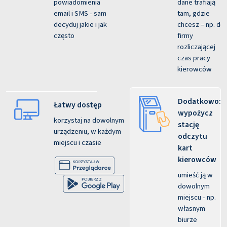
powiadomienia
dane trafiają
email i SMS - sam
tam, gdzie
decyduj jakie i jak
chcesz – np. do
często
firmy
rozliczającej
czas pracy
kierowców
Dodatkowo:
Łatwy dostęp
wypożycz
korzystaj na dowolnym
stację
urządzeniu, w każdym
odczytu
miejscu i czasie
kart
kierowców
umieść ją w
dowolnym
miejscu - np.
własnym
biurze