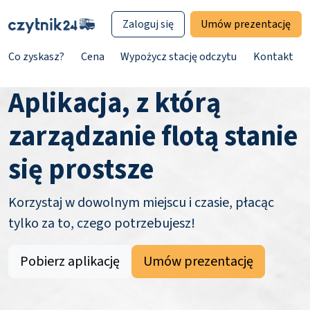
Zaloguj się
Umów prezentację
Co zyskasz?
Cena
Wypożycz stację odczytu
Kontakt
Aplikacja, z którą
zarządzanie flotą stanie
się prostsze
Korzystaj w dowolnym miejscu i czasie, płacąc
tylko za to, czego potrzebujesz!
Pobierz aplikację
Umów prezentację