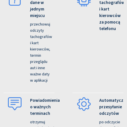
dane w
tachografów
jednym
i kart
miejscu
kierowców
za pomocą
przechowuj
telefonu
odczyty
tachografów
i kart
kierowców,
termin
przeglądu
aut i inne
ważne daty
w aplikacji
Powiadomienia
Automatyczn
o ważnych
przesyłanie
terminach
odczytów
otrzymuj
po odczycie