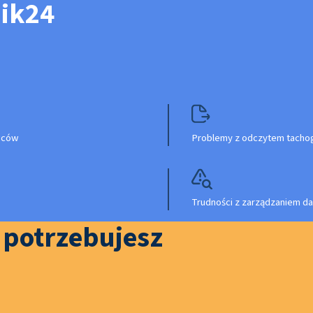
nik24
owców
Problemy z odczytem tachog
Trudności z zarządzaniem da
o potrzebujesz