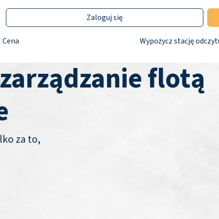
Zaloguj się
Cena
Wypożycz stację odczyt
 zarządzanie flotą
e
lko za to,