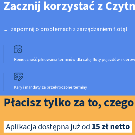
Zacznij korzystać z Czyt
... i zapomnij o problemach z zarządzaniem flotą!
Konieczność pilnowania terminów dla całej floty pojazdów i kier
Kary i mandaty za przekroczone terminy
Płacisz tylko za to, czeg
Aplikacja dostępna już od
15 zł netto