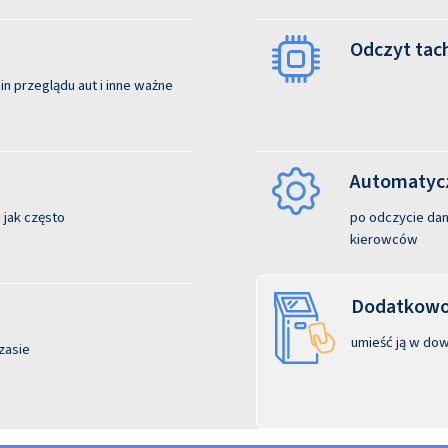
Odczyt tac
n przeglądu aut i inne ważne
Automatycz
 jak często
po odczycie dane
kierowców
Dodatkowo:
umieść ją w dow
zasie