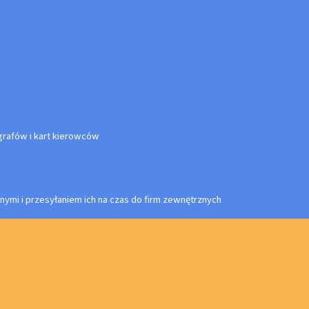
rafów i kart kierowców
nymi i przesyłaniem ich na czas do firm zewnętrznych