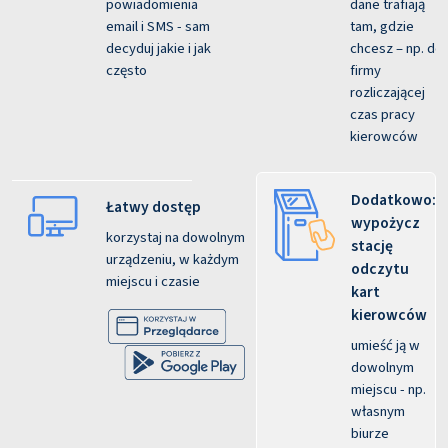
powiadomienia
dane trafiają
email i SMS - sam
tam, gdzie
decyduj jakie i jak
chcesz – np. do
często
firmy
rozliczającej
czas pracy
kierowców
Dodatkowo:
Łatwy dostęp
wypożycz
korzystaj na dowolnym
stację
urządzeniu, w każdym
odczytu
miejscu i czasie
kart
kierowców
umieść ją w
dowolnym
miejscu - np.
własnym
biurze