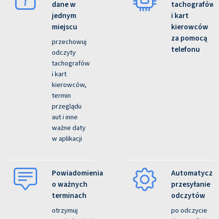
dane w
tachografów
jednym
i kart
miejscu
kierowców
za pomocą
przechowuj
telefonu
odczyty
tachografów
i kart
kierowców,
termin
przeglądu
aut i inne
ważne daty
w aplikacji
Powiadomienia
Automatyczn
o ważnych
przesyłanie
terminach
odczytów
otrzymuj
po odczycie