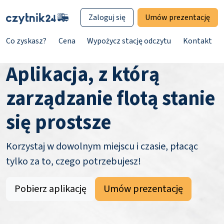
Zaloguj się
Umów prezentację
Co zyskasz?
Cena
Wypożycz stację odczytu
Kontakt
Aplikacja, z którą
zarządzanie flotą stanie
się prostsze
Korzystaj w dowolnym miejscu i czasie, płacąc
tylko za to, czego potrzebujesz!
Pobierz aplikację
Umów prezentację