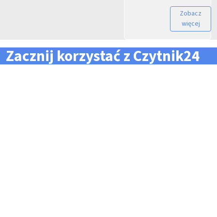
Zobacz
więcej
Zacznij korzystać z Czytnik24
... i zapomnij o problemach z zarządzaniem flotą!
Konieczność pilnowania
Problemy z odczytem
terminów dla całej floty
tachografów i kart
pojazdów i kierowców
kierowców
Kary i mandaty za
Trudności z zarządzaniem
przekroczone terminy
danymi i przesyłaniem ich na
czas do firm zewnętrznych