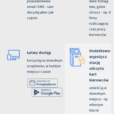
powiadomienia
dane trafiają
email i SMS - sam
tam, gdzie
decyduj jakie i jak
chcesz – np. do
często
firmy
rozliczającej
czas pracy
kierowców
Dodatkowo:
Łatwy dostęp
wypożycz
korzystaj na dowolnym
stację
urządzeniu, w każdym
odczytu
miejscu i czasie
kart
kierowców
umieść ją w
dowolnym
miejscu - np.
własnym
biurze