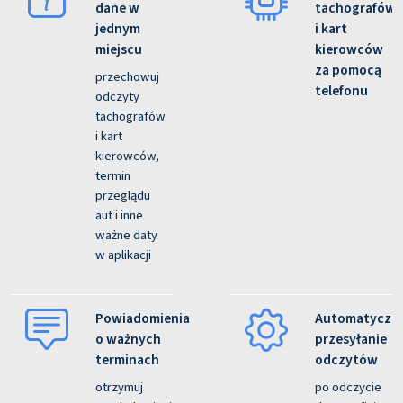
dane w
tachografów
jednym
i kart
miejscu
kierowców
za pomocą
przechowuj
telefonu
odczyty
tachografów
i kart
kierowców,
termin
przeglądu
aut i inne
ważne daty
w aplikacji
Powiadomienia
Automatyczn
o ważnych
przesyłanie
terminach
odczytów
otrzymuj
po odczycie