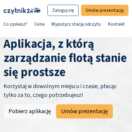
Zaloguj się
Umów prezentację
Co zyskasz?
Cena
Wypożycz stację odczytu
Kontakt
Aplikacja, z którą
zarządzanie flotą stanie
się prostsze
Korzystaj w dowolnym miejscu i czasie, płacąc
tylko za to, czego potrzebujesz!
Pobierz aplikację
Umów prezentację