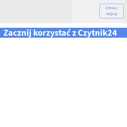
Zobacz
więcej
Zacznij korzystać z Czytnik24
... i zapomnij o problemach z zarządzaniem flotą!
Konieczność pilnowania
Problemy z odczytem
terminów dla całej floty
tachografów i kart
pojazdów i kierowców
kierowców
Kary i mandaty za
Trudności z zarządzaniem
przekroczone terminy
danymi i przesyłaniem ich na
czas do firm zewnętrznych