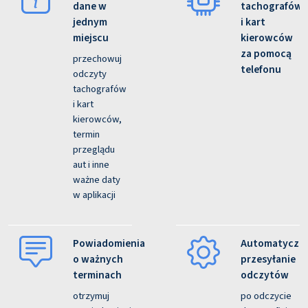
dane w
tachografów
jednym
i kart
miejscu
kierowców
za pomocą
przechowuj
telefonu
odczyty
tachografów
i kart
kierowców,
termin
przeglądu
aut i inne
ważne daty
w aplikacji
Powiadomienia
Automatyczn
o ważnych
przesyłanie
terminach
odczytów
otrzymuj
po odczycie