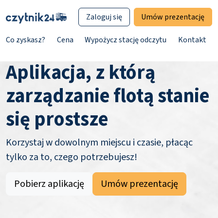
Zaloguj się
Umów prezentację
Co zyskasz?
Cena
Wypożycz stację odczytu
Kontakt
Aplikacja, z którą
zarządzanie flotą stanie
się prostsze
Korzystaj w dowolnym miejscu i czasie, płacąc
tylko za to, czego potrzebujesz!
Pobierz aplikację
Umów prezentację