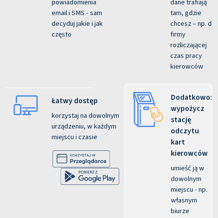
powiadomienia
dane trafiają
email i SMS - sam
tam, gdzie
decyduj jakie i jak
chcesz – np. do
często
firmy
rozliczającej
czas pracy
kierowców
Dodatkowo:
Łatwy dostęp
wypożycz
korzystaj na dowolnym
stację
urządzeniu, w każdym
odczytu
miejscu i czasie
kart
kierowców
umieść ją w
dowolnym
miejscu - np.
własnym
biurze