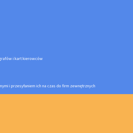
rafów i kart kierowców
nymi i przesyłaniem ich na czas do firm zewnętrznych