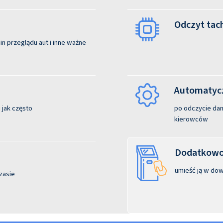
Odczyt tac
n przeglądu aut i inne ważne
Automatycz
 jak często
po odczycie dane
kierowców
Dodatkowo:
umieść ją w dow
zasie