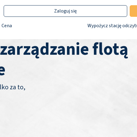
Zaloguj się
Cena
Wypożycz stację odczyt
 zarządzanie flotą
e
lko za to,