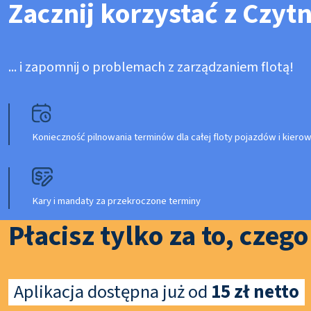
Zacznij korzystać z Czyt
... i zapomnij o problemach z zarządzaniem flotą!
Konieczność pilnowania terminów dla całej floty pojazdów i kier
Kary i mandaty za przekroczone terminy
Płacisz tylko za to, czeg
Aplikacja dostępna już od
15 zł netto