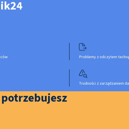
nik24
owców
Problemy z odczytem tachog
Trudności z zarządzaniem da
o potrzebujesz