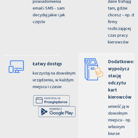
powiadomienia
dane trafiają
email i SMS - sam
tam, gdzie
decyduj jakie i jak
chcesz – np. do
często
firmy
rozliczającej
czas pracy
kierowców
Dodatkowo:
Łatwy dostęp
wypożycz
korzystaj na dowolnym
stację
urządzeniu, w każdym
odczytu
miejscu i czasie
kart
kierowców
umieść ją w
dowolnym
miejscu - np.
własnym
biurze