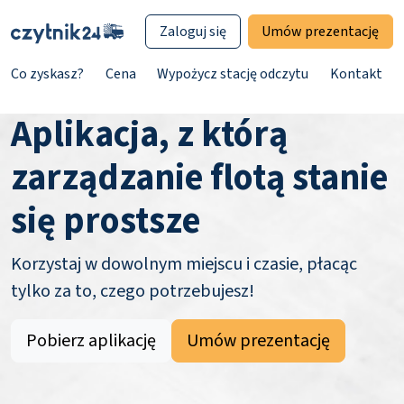
Zaloguj się
Umów prezentację
Co zyskasz?
Cena
Wypożycz stację odczytu
Kontakt
Aplikacja, z którą
zarządzanie flotą stanie
się prostsze
Korzystaj w dowolnym miejscu i czasie, płacąc
tylko za to, czego potrzebujesz!
Pobierz aplikację
Umów prezentację