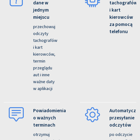
dane w
tachografów
jednym
i kart
miejscu
kierowców
za pomocą
przechowuj
telefonu
odczyty
tachografów
i kart
kierowców,
termin
przeglądu
aut i inne
ważne daty
w aplikacji
Powiadomienia
Automatyczn
o ważnych
przesyłanie
terminach
odczytów
otrzymuj
po odczycie