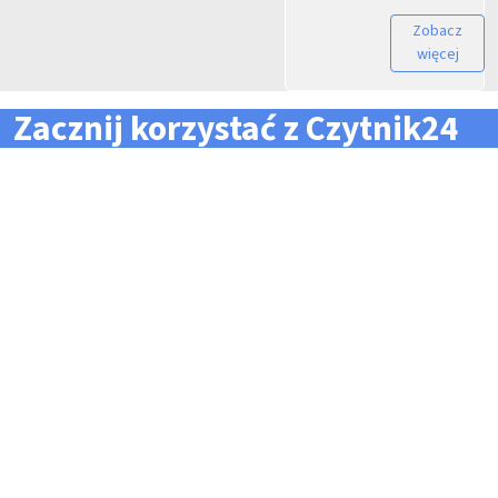
Zobacz
więcej
Zacznij korzystać z Czytnik24
... i zapomnij o problemach z zarządzaniem flotą!
Konieczność pilnowania
Problemy z odczytem
terminów dla całej floty
tachografów i kart
pojazdów i kierowców
kierowców
Kary i mandaty za
Trudności z zarządzaniem
przekroczone terminy
danymi i przesyłaniem ich na
czas do firm zewnętrznych