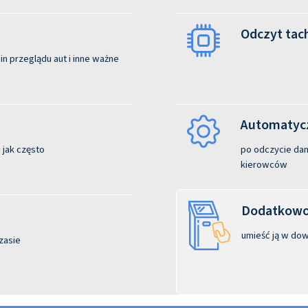
Odczyt tac
n przeglądu aut i inne ważne
Automatycz
 jak często
po odczycie dane
kierowców
Dodatkowo:
umieść ją w dow
zasie