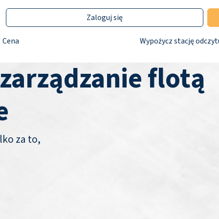
Zaloguj się
Cena
Wypożycz stację odczyt
 zarządzanie flotą
e
lko za to,