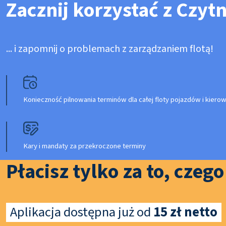
Zacznij korzystać z Czyt
... i zapomnij o problemach z zarządzaniem flotą!
Konieczność pilnowania terminów dla całej floty pojazdów i kier
Kary i mandaty za przekroczone terminy
Płacisz tylko za to, czeg
Aplikacja dostępna już od
15 zł netto