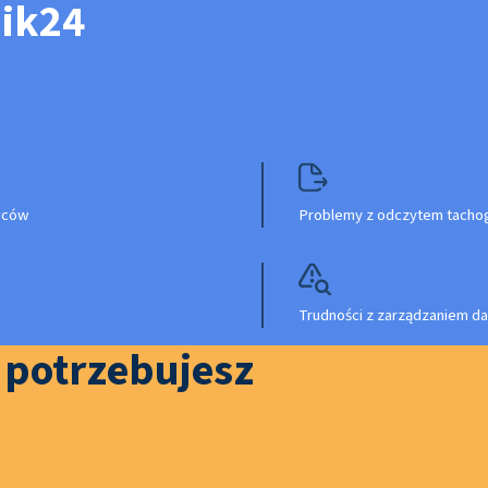
nik24
owców
Problemy z odczytem tachog
Trudności z zarządzaniem da
o potrzebujesz