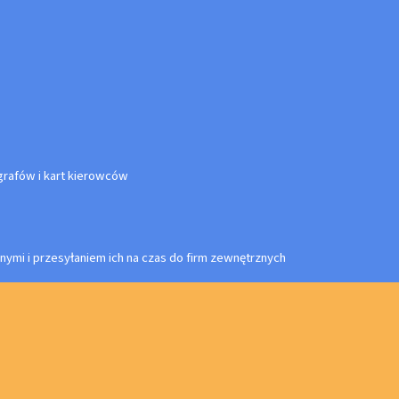
rafów i kart kierowców
nymi i przesyłaniem ich na czas do firm zewnętrznych