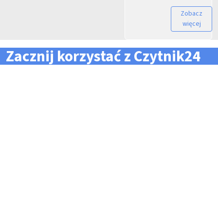
Zobacz
więcej
Zacznij korzystać z Czytnik24
... i zapomnij o problemach z zarządzaniem flotą!
Konieczność pilnowania
Problemy z odczytem
terminów dla całej floty
tachografów i kart
pojazdów i kierowców
kierowców
Kary i mandaty za
Trudności z zarządzaniem
przekroczone terminy
danymi i przesyłaniem ich na
czas do firm zewnętrznych