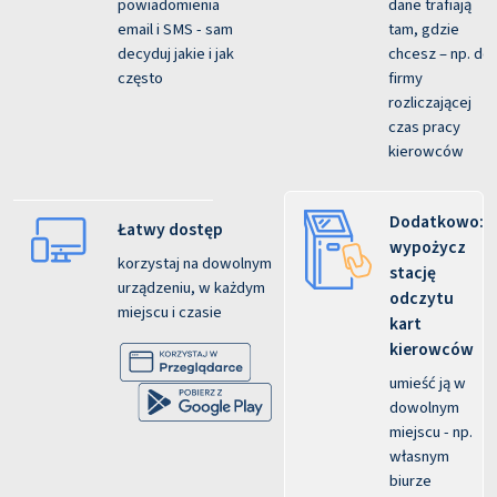
powiadomienia
dane trafiają
email i SMS - sam
tam, gdzie
decyduj jakie i jak
chcesz – np. do
często
firmy
rozliczającej
czas pracy
kierowców
Dodatkowo:
Łatwy dostęp
wypożycz
korzystaj na dowolnym
stację
urządzeniu, w każdym
odczytu
miejscu i czasie
kart
kierowców
umieść ją w
dowolnym
miejscu - np.
własnym
biurze