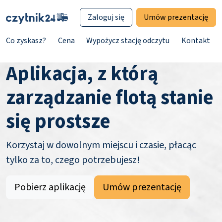
Zaloguj się
Umów prezentację
Co zyskasz?
Cena
Wypożycz stację odczytu
Kontakt
Aplikacja, z którą
zarządzanie flotą stanie
się prostsze
Korzystaj w dowolnym miejscu i czasie, płacąc
tylko za to, czego potrzebujesz!
Pobierz aplikację
Umów prezentację