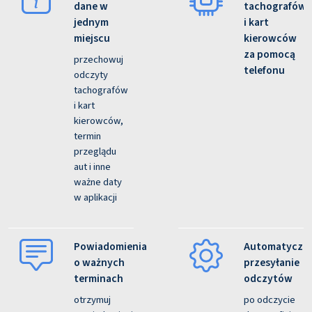
dane w
tachografów
jednym
i kart
miejscu
kierowców
za pomocą
przechowuj
telefonu
odczyty
tachografów
i kart
kierowców,
termin
przeglądu
aut i inne
ważne daty
w aplikacji
Powiadomienia
Automatyczn
o ważnych
przesyłanie
terminach
odczytów
otrzymuj
po odczycie