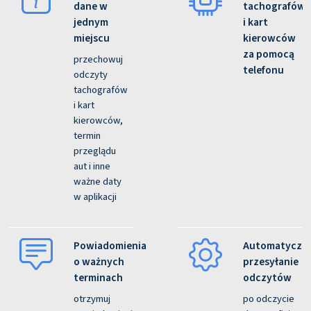
dane w
tachografów
jednym
i kart
miejscu
kierowców
za pomocą
przechowuj
telefonu
odczyty
tachografów
i kart
kierowców,
termin
przeglądu
aut i inne
ważne daty
w aplikacji
Powiadomienia
Automatyczn
o ważnych
przesyłanie
terminach
odczytów
otrzymuj
po odczycie