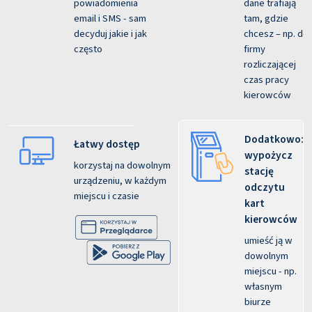
powiadomienia
dane trafiają
email i SMS - sam
tam, gdzie
decyduj jakie i jak
chcesz – np. do
często
firmy
rozliczającej
czas pracy
kierowców
Dodatkowo:
Łatwy dostęp
wypożycz
korzystaj na dowolnym
stację
urządzeniu, w każdym
odczytu
miejscu i czasie
kart
kierowców
umieść ją w
dowolnym
miejscu - np.
własnym
biurze