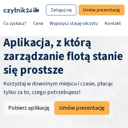
Zaloguj się
Umów prezentację
Co zyskasz?
Cena
Wypożycz stację odczytu
Kontakt
Aplikacja, z którą
zarządzanie flotą stanie
się prostsze
Korzystaj w dowolnym miejscu i czasie, płacąc
tylko za to, czego potrzebujesz!
Pobierz aplikację
Umów prezentację