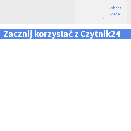
Zobacz
więcej
Zacznij korzystać z Czytnik24
... i zapomnij o problemach z zarządzaniem flotą!
Konieczność pilnowania
Problemy z odczytem
terminów dla całej floty
tachografów i kart
pojazdów i kierowców
kierowców
Kary i mandaty za
Trudności z zarządzaniem
przekroczone terminy
danymi i przesyłaniem ich na
czas do firm zewnętrznych