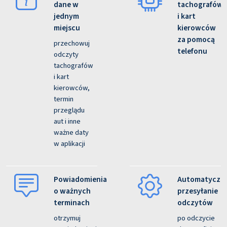
dane w
tachografów
jednym
i kart
miejscu
kierowców
za pomocą
przechowuj
telefonu
odczyty
tachografów
i kart
kierowców,
termin
przeglądu
aut i inne
ważne daty
w aplikacji
Powiadomienia
Automatyczn
o ważnych
przesyłanie
terminach
odczytów
otrzymuj
po odczycie