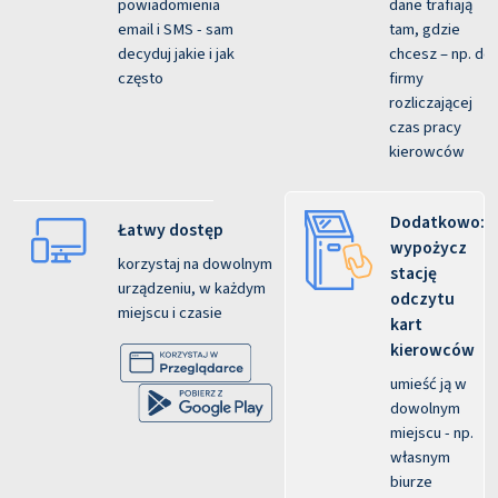
powiadomienia
dane trafiają
email i SMS - sam
tam, gdzie
decyduj jakie i jak
chcesz – np. do
często
firmy
rozliczającej
czas pracy
kierowców
Dodatkowo:
Łatwy dostęp
wypożycz
korzystaj na dowolnym
stację
urządzeniu, w każdym
odczytu
miejscu i czasie
kart
kierowców
umieść ją w
dowolnym
miejscu - np.
własnym
biurze