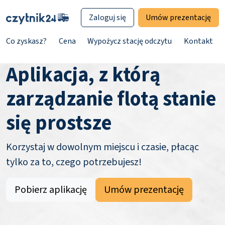
Zaloguj się
Umów prezentację
Co zyskasz?
Cena
Wypożycz stację odczytu
Kontakt
Aplikacja, z którą
zarządzanie flotą stanie
się prostsze
Korzystaj w dowolnym miejscu i czasie, płacąc
tylko za to, czego potrzebujesz!
Pobierz aplikację
Umów prezentację