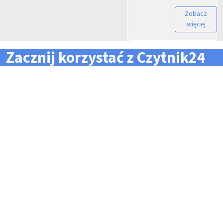
Zobacz
więcej
Zacznij korzystać z Czytnik24
... i zapomnij o problemach z zarządzaniem flotą!
Konieczność pilnowania
Problemy z odczytem
terminów dla całej floty
tachografów i kart
pojazdów i kierowców
kierowców
Kary i mandaty za
Trudności z zarządzaniem
przekroczone terminy
danymi i przesyłaniem ich na
czas do firm zewnętrznych