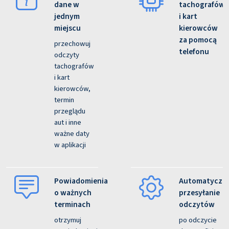
dane w
tachografów
jednym
i kart
miejscu
kierowców
za pomocą
przechowuj
telefonu
odczyty
tachografów
i kart
kierowców,
termin
przeglądu
aut i inne
ważne daty
w aplikacji
Powiadomienia
Automatyczn
o ważnych
przesyłanie
terminach
odczytów
otrzymuj
po odczycie