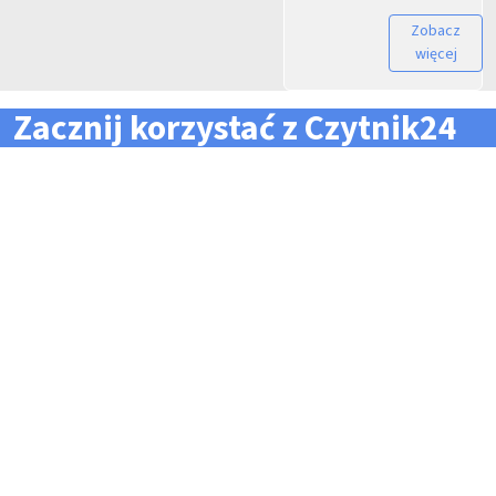
Zobacz
więcej
Zacznij korzystać z Czytnik24
... i zapomnij o problemach z zarządzaniem flotą!
Konieczność pilnowania
Problemy z odczytem
terminów dla całej floty
tachografów i kart
pojazdów i kierowców
kierowców
Kary i mandaty za
Trudności z zarządzaniem
przekroczone terminy
danymi i przesyłaniem ich na
czas do firm zewnętrznych