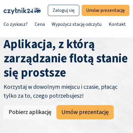
Zaloguj się
Umów prezentację
Co zyskasz?
Cena
Wypożycz stację odczytu
Kontakt
Aplikacja, z którą
zarządzanie flotą stanie
się prostsze
Korzystaj w dowolnym miejscu i czasie, płacąc
tylko za to, czego potrzebujesz!
Pobierz aplikację
Umów prezentację