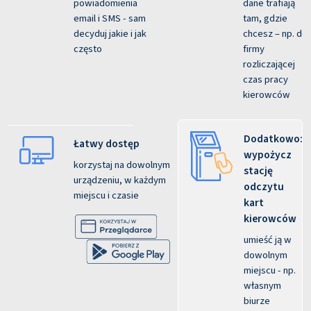
powiadomienia
dane trafiają
email i SMS - sam
tam, gdzie
decyduj jakie i jak
chcesz – np. do
często
firmy
rozliczającej
czas pracy
kierowców
Dodatkowo:
Łatwy dostęp
wypożycz
korzystaj na dowolnym
stację
urządzeniu, w każdym
odczytu
miejscu i czasie
kart
kierowców
umieść ją w
dowolnym
miejscu - np.
własnym
biurze