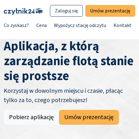
Zaloguj się
Umów prezentację
Co zyskasz?
Cena
Wypożycz stację odczytu
Kontakt
Aplikacja, z którą
zarządzanie flotą stanie
się prostsze
Korzystaj w dowolnym miejscu i czasie, płacąc
tylko za to, czego potrzebujesz!
Pobierz aplikację
Umów prezentację