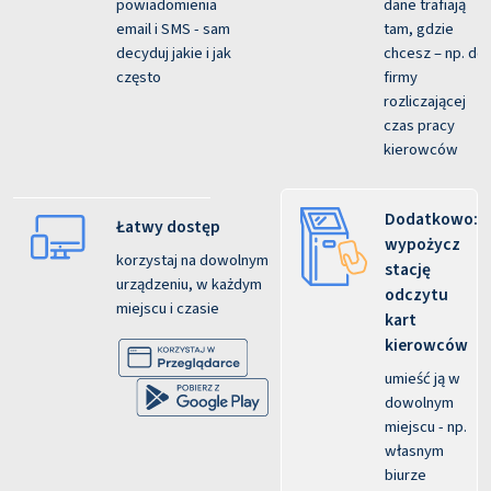
powiadomienia
dane trafiają
email i SMS - sam
tam, gdzie
decyduj jakie i jak
chcesz – np. do
często
firmy
rozliczającej
czas pracy
kierowców
Dodatkowo:
Łatwy dostęp
wypożycz
korzystaj na dowolnym
stację
urządzeniu, w każdym
odczytu
miejscu i czasie
kart
kierowców
umieść ją w
dowolnym
miejscu - np.
własnym
biurze