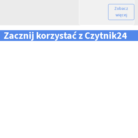
Zobacz
więcej
Zacznij korzystać z Czytnik24
... i zapomnij o problemach z zarządzaniem flotą!
Konieczność pilnowania
Problemy z odczytem
terminów dla całej floty
tachografów i kart
pojazdów i kierowców
kierowców
Kary i mandaty za
Trudności z zarządzaniem
przekroczone terminy
danymi i przesyłaniem ich na
czas do firm zewnętrznych