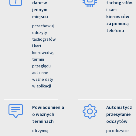
dane w
tachografów
jednym
i kart
miejscu
kierowców
za pomocą
przechowuj
telefonu
odczyty
tachografów
i kart
kierowców,
termin
przeglądu
aut i inne
ważne daty
w aplikacji
Powiadomienia
Automatyczn
o ważnych
przesyłanie
terminach
odczytów
otrzymuj
po odczycie