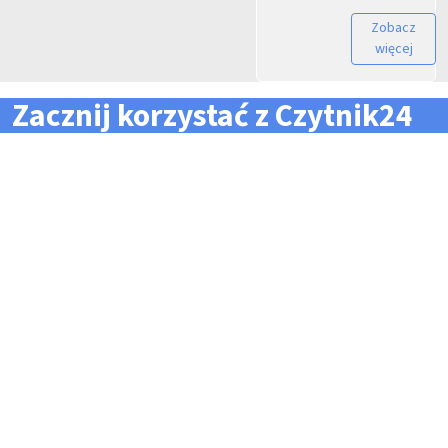
Zobacz
więcej
Zacznij korzystać z Czytnik24
... i zapomnij o problemach z zarządzaniem flotą!
Konieczność pilnowania
Problemy z odczytem
terminów dla całej floty
tachografów i kart
pojazdów i kierowców
kierowców
Kary i mandaty za
Trudności z zarządzaniem
przekroczone terminy
danymi i przesyłaniem ich na
czas do firm zewnętrznych