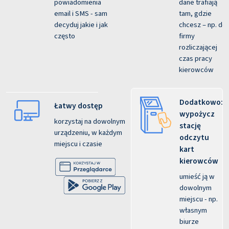
powiadomienia
dane trafiają
email i SMS - sam
tam, gdzie
decyduj jakie i jak
chcesz – np. do
często
firmy
rozliczającej
czas pracy
kierowców
Dodatkowo:
Łatwy dostęp
wypożycz
korzystaj na dowolnym
stację
urządzeniu, w każdym
odczytu
miejscu i czasie
kart
kierowców
umieść ją w
dowolnym
miejscu - np.
własnym
biurze