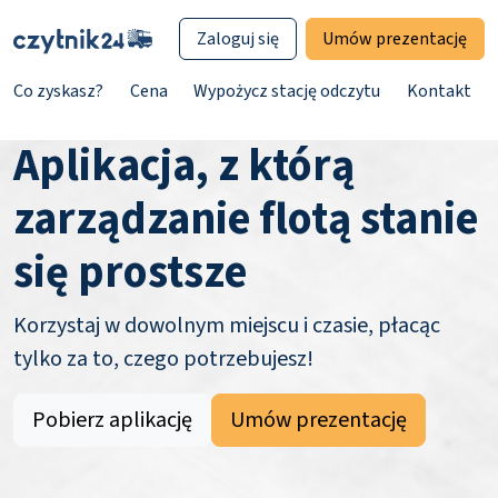
Zaloguj się
Umów prezentację
Co zyskasz?
Cena
Wypożycz stację odczytu
Kontakt
Aplikacja, z którą
zarządzanie flotą stanie
się prostsze
Korzystaj w dowolnym miejscu i czasie, płacąc
tylko za to, czego potrzebujesz!
Pobierz aplikację
Umów prezentację