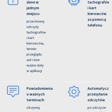
dane w
tachografów
jednym
i kart
miejscu
kierowców
za pomocą
przechowuj
telefonu
odczyty
tachografów
i kart
kierowców,
termin
przeglądu
aut i inne
ważne daty
w aplikacji
Powiadomienia
Automatyczn
o ważnych
przesyłanie
terminach
odczytów
otrzymuj
po odczycie