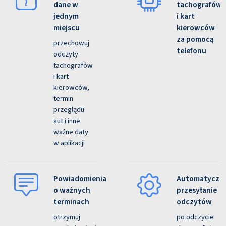
dane w
tachografów
jednym
i kart
miejscu
kierowców
za pomocą
przechowuj
telefonu
odczyty
tachografów
i kart
kierowców,
termin
przeglądu
aut i inne
ważne daty
w aplikacji
Powiadomienia
Automatyczn
o ważnych
przesyłanie
terminach
odczytów
otrzymuj
po odczycie