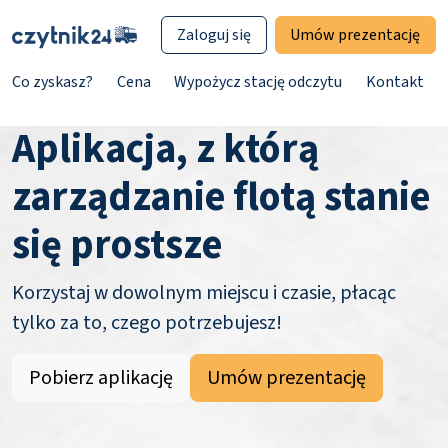
Zaloguj się
Umów prezentację
Co zyskasz?
Cena
Wypożycz stację odczytu
Kontakt
Aplikacja, z którą
zarządzanie flotą stanie
się prostsze
Korzystaj w dowolnym miejscu i czasie, płacąc
tylko za to, czego potrzebujesz!
Pobierz aplikację
Umów prezentację