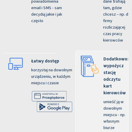
powiadomienia
dane trafiają
email i SMS - sam
tam, gdzie
decyduj jakie i jak
chcesz – np. do
często
firmy
rozliczającej
czas pracy
kierowców
Dodatkowo:
Łatwy dostęp
wypożycz
korzystaj na dowolnym
stację
urządzeniu, w każdym
odczytu
miejscu i czasie
kart
kierowców
umieść ją w
dowolnym
miejscu - np.
własnym
biurze