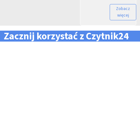
Zobacz
więcej
Zacznij korzystać z Czytnik24
... i zapomnij o problemach z zarządzaniem flotą!
Konieczność pilnowania
Problemy z odczytem
terminów dla całej floty
tachografów i kart
pojazdów i kierowców
kierowców
Kary i mandaty za
Trudności z zarządzaniem
przekroczone terminy
danymi i przesyłaniem ich na
czas do firm zewnętrznych