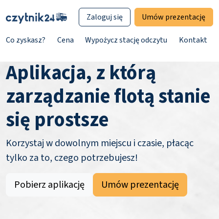
Zaloguj się
Umów prezentację
Co zyskasz?
Cena
Wypożycz stację odczytu
Kontakt
Aplikacja, z którą
zarządzanie flotą stanie
się prostsze
Korzystaj w dowolnym miejscu i czasie, płacąc
tylko za to, czego potrzebujesz!
Pobierz aplikację
Umów prezentację