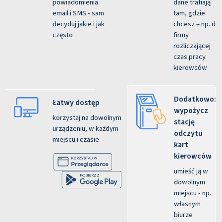
powiadomienia
dane trafiają
email i SMS - sam
tam, gdzie
decyduj jakie i jak
chcesz – np. do
często
firmy
rozliczającej
czas pracy
kierowców
Dodatkowo:
Łatwy dostęp
wypożycz
korzystaj na dowolnym
stację
urządzeniu, w każdym
odczytu
miejscu i czasie
kart
kierowców
umieść ją w
dowolnym
miejscu - np.
własnym
biurze