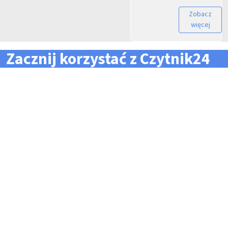
Zobacz
więcej
Zacznij korzystać z Czytnik24
... i zapomnij o problemach z zarządzaniem flotą!
Konieczność pilnowania
Problemy z odczytem
terminów dla całej floty
tachografów i kart
pojazdów i kierowców
kierowców
Kary i mandaty za
Trudności z zarządzaniem
przekroczone terminy
danymi i przesyłaniem ich na
czas do firm zewnętrznych