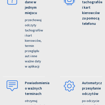
dane w
tachografów
jednym
i kart
miejscu
kierowców
za pomocą
przechowuj
telefonu
odczyty
tachografów
i kart
kierowców,
termin
przeglądu
aut i inne
ważne daty
w aplikacji
Powiadomienia
Automatyczn
o ważnych
przesyłanie
terminach
odczytów
otrzymuj
po odczycie