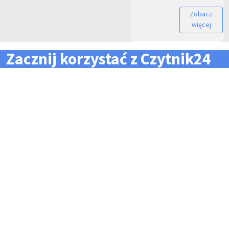
Zobacz
więcej
Zacznij korzystać z Czytnik24
... i zapomnij o problemach z zarządzaniem flotą!
Konieczność pilnowania
Problemy z odczytem
terminów dla całej floty
tachografów i kart
pojazdów i kierowców
kierowców
Kary i mandaty za
Trudności z zarządzaniem
przekroczone terminy
danymi i przesyłaniem ich na
czas do firm zewnętrznych