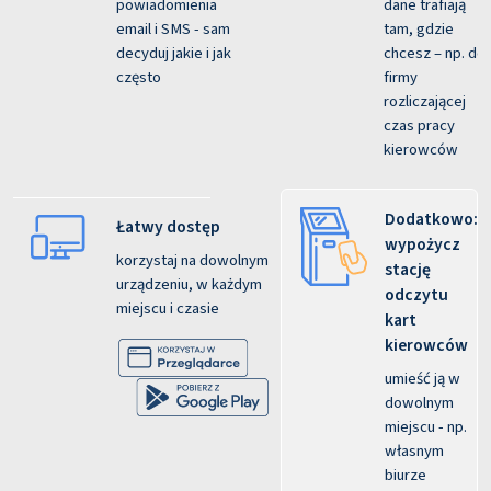
powiadomienia
dane trafiają
email i SMS - sam
tam, gdzie
decyduj jakie i jak
chcesz – np. do
często
firmy
rozliczającej
czas pracy
kierowców
Dodatkowo:
Łatwy dostęp
wypożycz
korzystaj na dowolnym
stację
urządzeniu, w każdym
odczytu
miejscu i czasie
kart
kierowców
umieść ją w
dowolnym
miejscu - np.
własnym
biurze