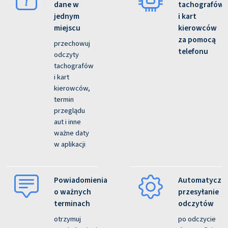
dane w
tachografów
jednym
i kart
miejscu
kierowców
za pomocą
przechowuj
telefonu
odczyty
tachografów
i kart
kierowców,
termin
przeglądu
aut i inne
ważne daty
w aplikacji
Powiadomienia
Automatyczn
o ważnych
przesyłanie
terminach
odczytów
otrzymuj
po odczycie