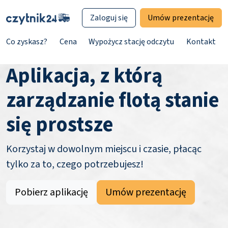
Zaloguj się
Umów prezentację
Co zyskasz?
Cena
Wypożycz stację odczytu
Kontakt
Aplikacja, z którą
zarządzanie flotą stanie
się prostsze
Korzystaj w dowolnym miejscu i czasie, płacąc
tylko za to, czego potrzebujesz!
Pobierz aplikację
Umów prezentację