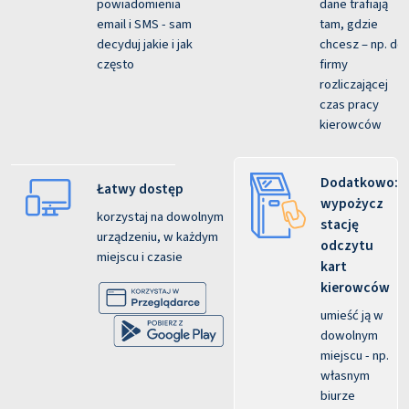
powiadomienia
dane trafiają
email i SMS - sam
tam, gdzie
decyduj jakie i jak
chcesz – np. do
często
firmy
rozliczającej
czas pracy
kierowców
Dodatkowo:
Łatwy dostęp
wypożycz
korzystaj na dowolnym
stację
urządzeniu, w każdym
odczytu
miejscu i czasie
kart
kierowców
umieść ją w
dowolnym
miejscu - np.
własnym
biurze