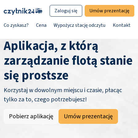
Zaloguj się
Umów prezentację
Co zyskasz?
Cena
Wypożycz stację odczytu
Kontakt
Aplikacja, z którą
zarządzanie flotą stanie
się prostsze
Korzystaj w dowolnym miejscu i czasie, płacąc
tylko za to, czego potrzebujesz!
Pobierz aplikację
Umów prezentację