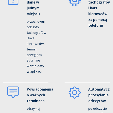
dane w
tachografów
jednym
i kart
miejscu
kierowców
za pomocą
przechowuj
telefonu
odczyty
tachografów
i kart
kierowców,
termin
przeglądu
aut i inne
ważne daty
w aplikacji
Powiadomienia
Automatyczn
o ważnych
przesyłanie
terminach
odczytów
otrzymuj
po odczycie