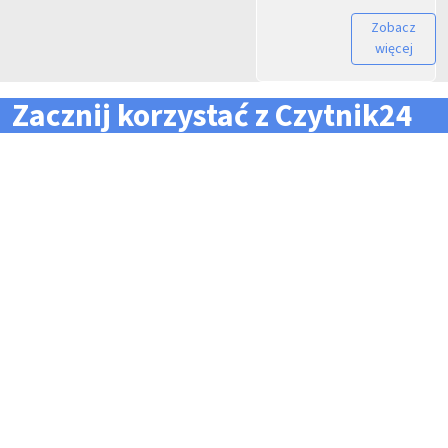
Zobacz
więcej
Zacznij korzystać z Czytnik24
... i zapomnij o problemach z zarządzaniem flotą!
Konieczność pilnowania
Problemy z odczytem
terminów dla całej floty
tachografów i kart
pojazdów i kierowców
kierowców
Kary i mandaty za
Trudności z zarządzaniem
przekroczone terminy
danymi i przesyłaniem ich na
czas do firm zewnętrznych