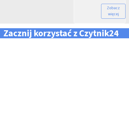
Zobacz
więcej
Zacznij korzystać z Czytnik24
... i zapomnij o problemach z zarządzaniem flotą!
Konieczność pilnowania
Problemy z odczytem
terminów dla całej floty
tachografów i kart
pojazdów i kierowców
kierowców
Kary i mandaty za
Trudności z zarządzaniem
przekroczone terminy
danymi i przesyłaniem ich na
czas do firm zewnętrznych