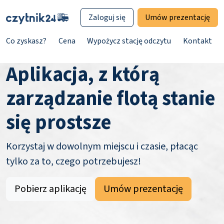
Zaloguj się
Umów prezentację
Co zyskasz?
Cena
Wypożycz stację odczytu
Kontakt
Aplikacja, z którą
zarządzanie flotą stanie
się prostsze
Korzystaj w dowolnym miejscu i czasie, płacąc
tylko za to, czego potrzebujesz!
Pobierz aplikację
Umów prezentację