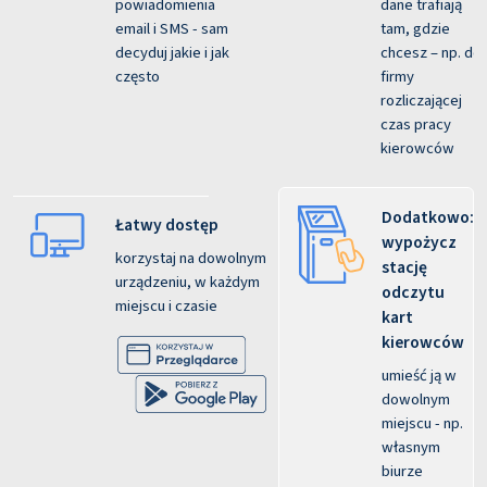
powiadomienia
dane trafiają
email i SMS - sam
tam, gdzie
decyduj jakie i jak
chcesz – np. do
często
firmy
rozliczającej
czas pracy
kierowców
Dodatkowo:
Łatwy dostęp
wypożycz
korzystaj na dowolnym
stację
urządzeniu, w każdym
odczytu
miejscu i czasie
kart
kierowców
umieść ją w
dowolnym
miejscu - np.
własnym
biurze