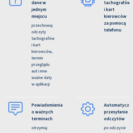
dane w
tachografów
jednym
i kart
miejscu
kierowców
za pomocą
przechowuj
telefonu
odczyty
tachografów
i kart
kierowców,
termin
przeglądu
aut i inne
ważne daty
w aplikacji
Powiadomienia
Automatyczn
o ważnych
przesyłanie
terminach
odczytów
otrzymuj
po odczycie