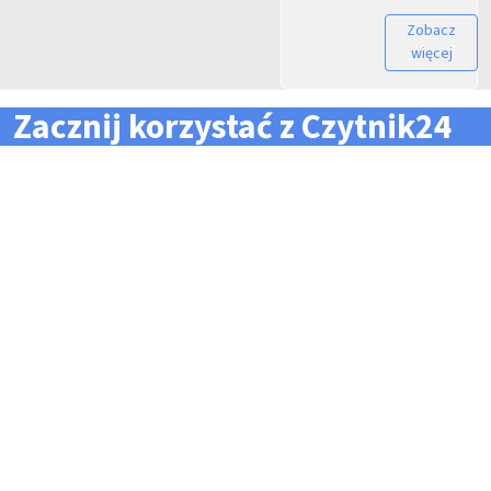
Zobacz
więcej
Zacznij korzystać z Czytnik24
... i zapomnij o problemach z zarządzaniem flotą!
Konieczność pilnowania
Problemy z odczytem
terminów dla całej floty
tachografów i kart
pojazdów i kierowców
kierowców
Kary i mandaty za
Trudności z zarządzaniem
przekroczone terminy
danymi i przesyłaniem ich na
czas do firm zewnętrznych