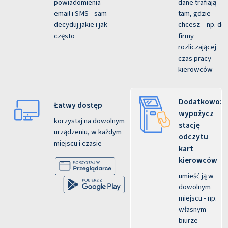
powiadomienia
dane trafiają
email i SMS - sam
tam, gdzie
decyduj jakie i jak
chcesz – np. do
często
firmy
rozliczającej
czas pracy
kierowców
Dodatkowo:
Łatwy dostęp
wypożycz
korzystaj na dowolnym
stację
urządzeniu, w każdym
odczytu
miejscu i czasie
kart
kierowców
umieść ją w
dowolnym
miejscu - np.
własnym
biurze