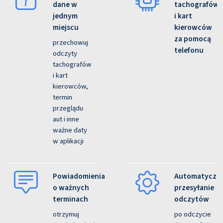
dane w
tachografów
jednym
i kart
miejscu
kierowców
za pomocą
przechowuj
telefonu
odczyty
tachografów
i kart
kierowców,
termin
przeglądu
aut i inne
ważne daty
w aplikacji
Powiadomienia
Automatyczn
o ważnych
przesyłanie
terminach
odczytów
otrzymuj
po odczycie