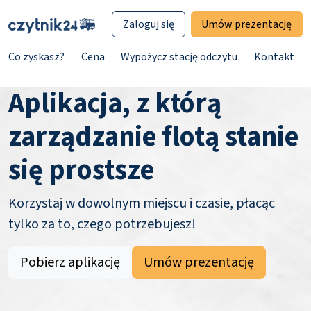
Zaloguj się
Umów prezentację
Co zyskasz?
Cena
Wypożycz stację odczytu
Kontakt
Aplikacja, z którą
zarządzanie flotą stanie
się prostsze
Korzystaj w dowolnym miejscu i czasie, płacąc
tylko za to, czego potrzebujesz!
Pobierz aplikację
Umów prezentację