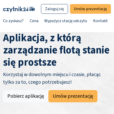
Zaloguj się
Umów prezentację
Co zyskasz?
Cena
Wypożycz stację odczytu
Kontakt
Aplikacja, z którą
zarządzanie flotą stanie
się prostsze
Korzystaj w dowolnym miejscu i czasie, płacąc
tylko za to, czego potrzebujesz!
Pobierz aplikację
Umów prezentację