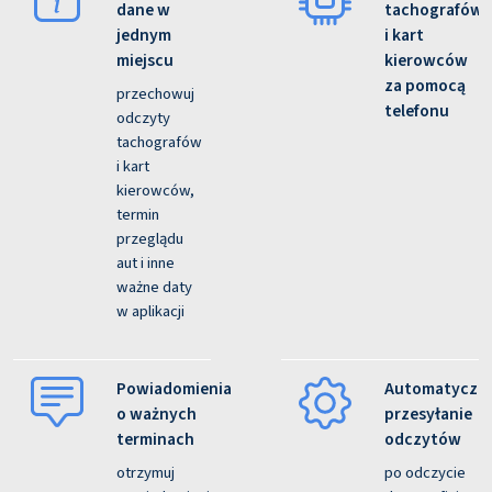
dane w
tachografów
jednym
i kart
miejscu
kierowców
za pomocą
przechowuj
telefonu
odczyty
tachografów
i kart
kierowców,
termin
przeglądu
aut i inne
ważne daty
w aplikacji
Powiadomienia
Automatyczn
o ważnych
przesyłanie
terminach
odczytów
otrzymuj
po odczycie