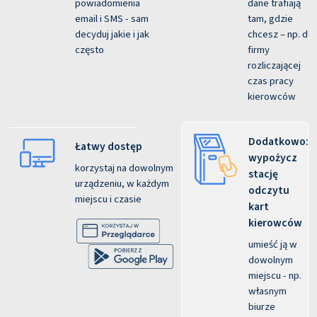
powiadomienia
dane trafiają
email i SMS - sam
tam, gdzie
decyduj jakie i jak
chcesz – np. do
często
firmy
rozliczającej
czas pracy
kierowców
Dodatkowo:
Łatwy dostęp
wypożycz
korzystaj na dowolnym
stację
urządzeniu, w każdym
odczytu
miejscu i czasie
kart
kierowców
umieść ją w
dowolnym
miejscu - np.
własnym
biurze