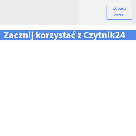
Zobacz
więcej
Zacznij korzystać z Czytnik24
... i zapomnij o problemach z zarządzaniem flotą!
Konieczność pilnowania
Problemy z odczytem
terminów dla całej floty
tachografów i kart
pojazdów i kierowców
kierowców
Kary i mandaty za
Trudności z zarządzaniem
przekroczone terminy
danymi i przesyłaniem ich na
czas do firm zewnętrznych