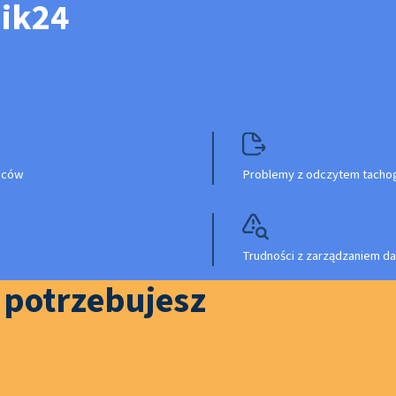
nik24
owców
Problemy z odczytem tachog
Trudności z zarządzaniem da
o potrzebujesz