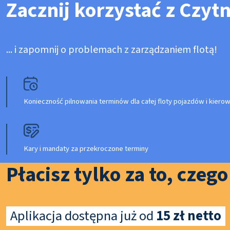
Zacznij korzystać z Czyt
... i zapomnij o problemach z zarządzaniem flotą!
Konieczność pilnowania terminów dla całej floty pojazdów i kier
Kary i mandaty za przekroczone terminy
Płacisz tylko za to, czeg
Aplikacja dostępna już od
15 zł netto