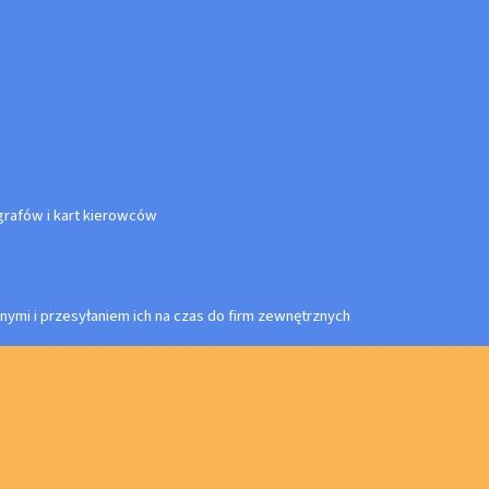
rafów i kart kierowców
nymi i przesyłaniem ich na czas do firm zewnętrznych