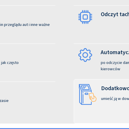
Odczyt tac
n przeglądu aut i inne ważne
Automatycz
 jak często
po odczycie dane
kierowców
Dodatkowo:
umieść ją w dow
zasie