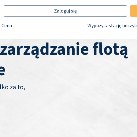
Zaloguj się
Cena
Wypożycz stację odczyt
 zarządzanie flotą
e
lko za to,