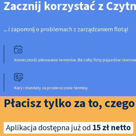
Zacznij korzystać z Czyt
... i zapomnij o problemach z zarządzaniem flotą!
Konieczność pilnowania terminów dla całej floty pojazdów i kier
Kary i mandaty za przekroczone terminy
Płacisz tylko za to, czeg
Aplikacja dostępna już od
15 zł netto