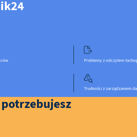
nik24
owców
Problemy z odczytem tachog
Trudności z zarządzaniem da
o potrzebujesz