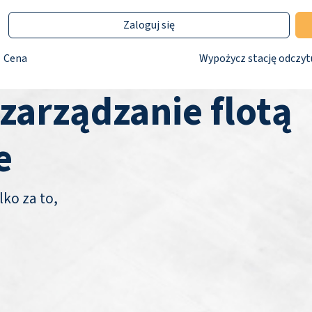
Zaloguj się
Cena
Wypożycz stację odczyt
 zarządzanie flotą
e
lko za to,