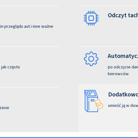
Odczyt tac
n przeglądu aut i inne ważne
Automatycz
 jak często
po odczycie dane
kierowców
Dodatkowo:
umieść ją w dow
zasie