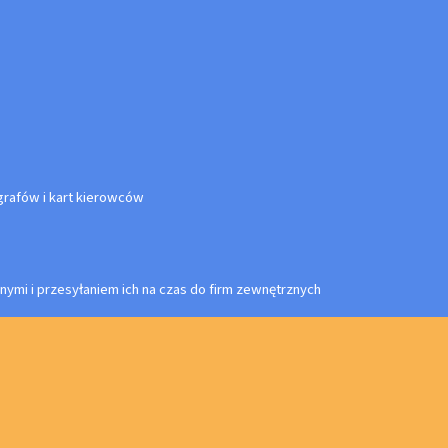
rafów i kart kierowców
nymi i przesyłaniem ich na czas do firm zewnętrznych