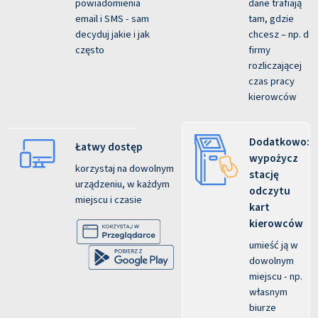
powiadomienia
dane trafiają
email i SMS - sam
tam, gdzie
decyduj jakie i jak
chcesz – np. do
często
firmy
rozliczającej
czas pracy
kierowców
Dodatkowo:
Łatwy dostęp
wypożycz
korzystaj na dowolnym
stację
urządzeniu, w każdym
odczytu
miejscu i czasie
kart
kierowców
umieść ją w
dowolnym
miejscu - np.
własnym
biurze