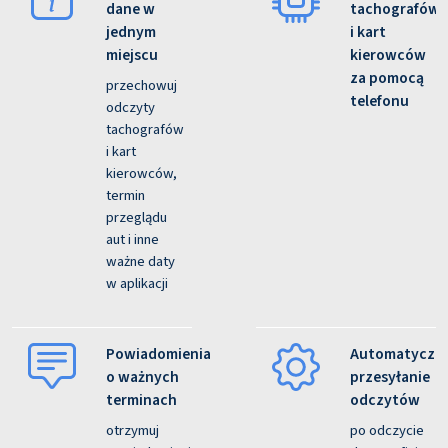
dane w
tachografów
jednym
i kart
miejscu
kierowców
za pomocą
przechowuj
telefonu
odczyty
tachografów
i kart
kierowców,
termin
przeglądu
aut i inne
ważne daty
w aplikacji
Powiadomienia
Automatyczn
o ważnych
przesyłanie
terminach
odczytów
otrzymuj
po odczycie