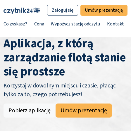
Zaloguj się
Umów prezentację
Co zyskasz?
Cena
Wypożycz stację odczytu
Kontakt
Aplikacja, z którą
zarządzanie flotą stanie
się prostsze
Korzystaj w dowolnym miejscu i czasie, płacąc
tylko za to, czego potrzebujesz!
Pobierz aplikację
Umów prezentację