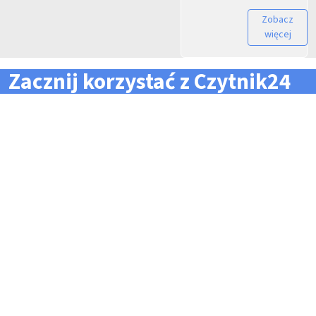
Zobacz
więcej
Zacznij korzystać z Czytnik24
... i zapomnij o problemach z zarządzaniem flotą!
Konieczność pilnowania
Problemy z odczytem
terminów dla całej floty
tachografów i kart
pojazdów i kierowców
kierowców
Kary i mandaty za
Trudności z zarządzaniem
przekroczone terminy
danymi i przesyłaniem ich na
czas do firm zewnętrznych