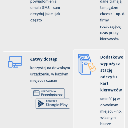
powiadomienia
dane trafiają
email i SMS - sam
tam, gdzie
decyduj jakie i jak
chcesz – np. do
często
firmy
rozliczającej
czas pracy
kierowców
Dodatkowo:
Łatwy dostęp
wypożycz
korzystaj na dowolnym
stację
urządzeniu, w każdym
odczytu
miejscu i czasie
kart
kierowców
umieść ją w
dowolnym
miejscu - np.
własnym
biurze