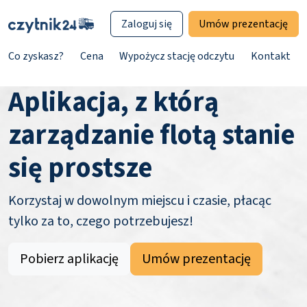
Zaloguj się
Umów prezentację
Co zyskasz?
Cena
Wypożycz stację odczytu
Kontakt
Aplikacja, z którą
zarządzanie flotą stanie
się prostsze
Korzystaj w dowolnym miejscu i czasie, płacąc
tylko za to, czego potrzebujesz!
Pobierz aplikację
Umów prezentację