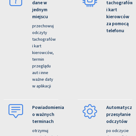
dane w
tachografów
jednym
i kart
miejscu
kierowców
za pomocą
przechowuj
telefonu
odczyty
tachografów
i kart
kierowców,
termin
przeglądu
aut i inne
ważne daty
w aplikacji
Powiadomienia
Automatyczn
o ważnych
przesyłanie
terminach
odczytów
otrzymuj
po odczycie