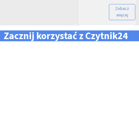
Zobacz
więcej
Zacznij korzystać z Czytnik24
... i zapomnij o problemach z zarządzaniem flotą!
Konieczność pilnowania
Problemy z odczytem
terminów dla całej floty
tachografów i kart
pojazdów i kierowców
kierowców
Kary i mandaty za
Trudności z zarządzaniem
przekroczone terminy
danymi i przesyłaniem ich na
czas do firm zewnętrznych