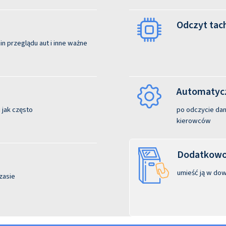
Odczyt tac
n przeglądu aut i inne ważne
Automatycz
 jak często
po odczycie dane
kierowców
Dodatkowo:
umieść ją w dow
zasie