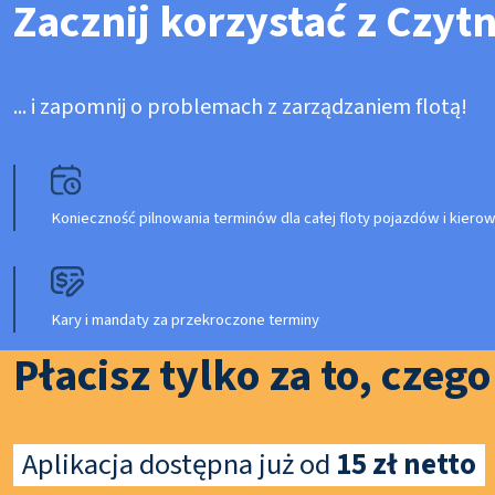
Zacznij korzystać z Czyt
... i zapomnij o problemach z zarządzaniem flotą!
Konieczność pilnowania terminów dla całej floty pojazdów i kier
Kary i mandaty za przekroczone terminy
Płacisz tylko za to, czeg
Aplikacja dostępna już od
15 zł netto