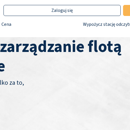
Zaloguj się
Cena
Wypożycz stację odczyt
 zarządzanie flotą
e
lko za to,