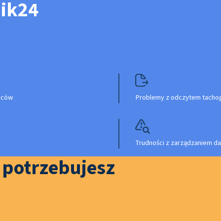
nik24
owców
Problemy z odczytem tachog
Trudności z zarządzaniem da
o potrzebujesz