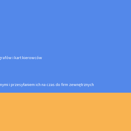
rafów i kart kierowców
nymi i przesyłaniem ich na czas do firm zewnętrznych