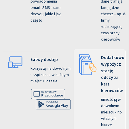
powiadomienia
dane trafiają
email i SMS - sam
tam, gdzie
decyduj jakie i jak
chcesz – np. do
często
firmy
rozliczającej
czas pracy
kierowców
Dodatkowo:
Łatwy dostęp
wypożycz
korzystaj na dowolnym
stację
urządzeniu, w każdym
odczytu
miejscu i czasie
kart
kierowców
umieść ją w
dowolnym
miejscu - np.
własnym
biurze