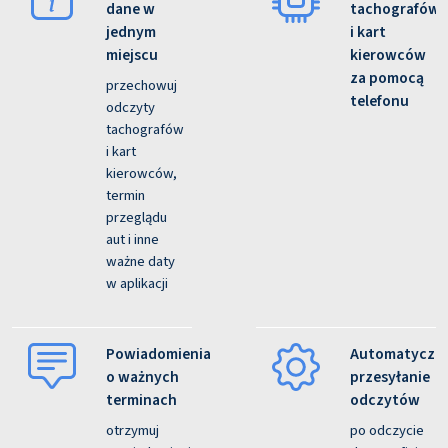
dane w
tachografów
jednym
i kart
miejscu
kierowców
za pomocą
przechowuj
telefonu
odczyty
tachografów
i kart
kierowców,
termin
przeglądu
aut i inne
ważne daty
w aplikacji
Powiadomienia
Automatyczn
o ważnych
przesyłanie
terminach
odczytów
otrzymuj
po odczycie