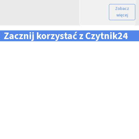
Zobacz
więcej
Zacznij korzystać z Czytnik24
... i zapomnij o problemach z zarządzaniem flotą!
Konieczność pilnowania
Problemy z odczytem
terminów dla całej floty
tachografów i kart
pojazdów i kierowców
kierowców
Kary i mandaty za
Trudności z zarządzaniem
przekroczone terminy
danymi i przesyłaniem ich na
czas do firm zewnętrznych