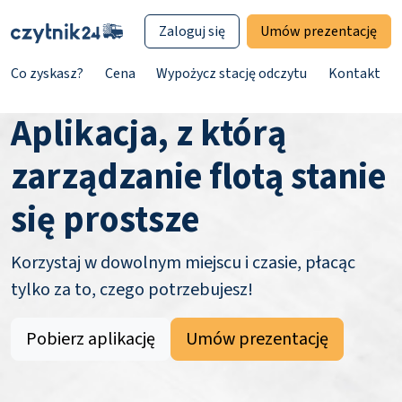
Zaloguj się
Umów prezentację
Co zyskasz?
Cena
Wypożycz stację odczytu
Kontakt
Aplikacja, z którą
zarządzanie flotą stanie
się prostsze
Korzystaj w dowolnym miejscu i czasie, płacąc
tylko za to, czego potrzebujesz!
Pobierz aplikację
Umów prezentację