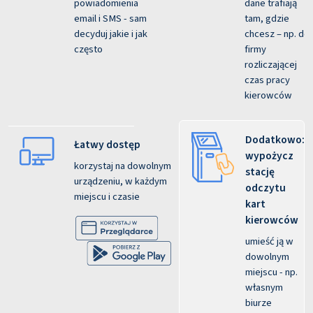
powiadomienia
dane trafiają
email i SMS - sam
tam, gdzie
decyduj jakie i jak
chcesz – np. do
często
firmy
rozliczającej
czas pracy
kierowców
Dodatkowo:
Łatwy dostęp
wypożycz
korzystaj na dowolnym
stację
urządzeniu, w każdym
odczytu
miejscu i czasie
kart
kierowców
umieść ją w
dowolnym
miejscu - np.
własnym
biurze