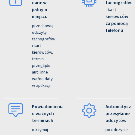
dane w
tachografów
jednym
i kart
miejscu
kierowców
za pomocą
przechowuj
telefonu
odczyty
tachografów
i kart
kierowców,
termin
przeglądu
aut i inne
ważne daty
w aplikacji
Powiadomienia
Automatyczn
o ważnych
przesyłanie
terminach
odczytów
otrzymuj
po odczycie