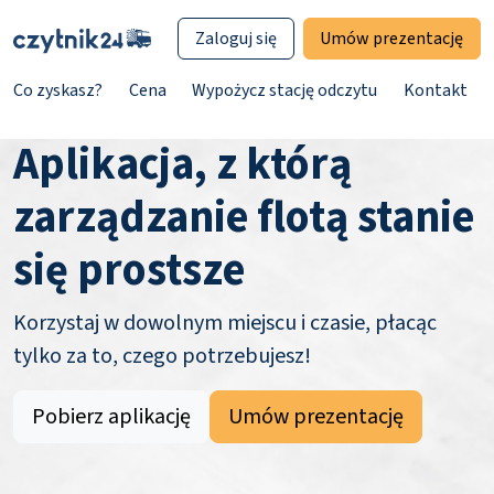
Zaloguj się
Umów prezentację
Co zyskasz?
Cena
Wypożycz stację odczytu
Kontakt
Aplikacja, z którą
zarządzanie flotą stanie
się prostsze
Korzystaj w dowolnym miejscu i czasie, płacąc
tylko za to, czego potrzebujesz!
Pobierz aplikację
Umów prezentację