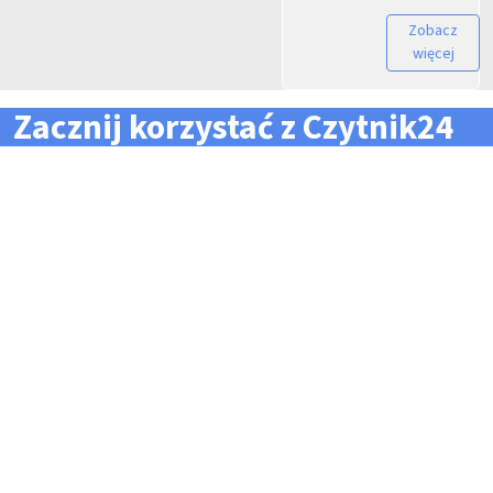
Zobacz
więcej
Zacznij korzystać z Czytnik24
... i zapomnij o problemach z zarządzaniem flotą!
Konieczność pilnowania
Problemy z odczytem
terminów dla całej floty
tachografów i kart
pojazdów i kierowców
kierowców
Kary i mandaty za
Trudności z zarządzaniem
przekroczone terminy
danymi i przesyłaniem ich na
czas do firm zewnętrznych