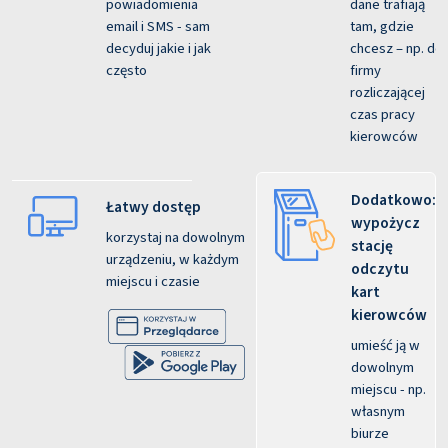
powiadomienia
dane trafiają
email i SMS - sam
tam, gdzie
decyduj jakie i jak
chcesz – np. do
często
firmy
rozliczającej
czas pracy
kierowców
Dodatkowo:
Łatwy dostęp
wypożycz
korzystaj na dowolnym
stację
urządzeniu, w każdym
odczytu
miejscu i czasie
kart
kierowców
umieść ją w
dowolnym
miejscu - np.
własnym
biurze