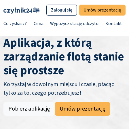
Zaloguj się
Umów prezentację
Co zyskasz?
Cena
Wypożycz stację odczytu
Kontakt
Aplikacja, z którą
zarządzanie flotą stanie
się prostsze
Korzystaj w dowolnym miejscu i czasie, płacąc
tylko za to, czego potrzebujesz!
Pobierz aplikację
Umów prezentację