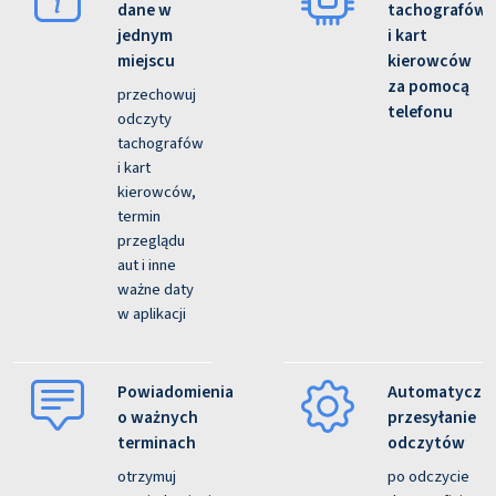
dane w
tachografów
jednym
i kart
miejscu
kierowców
za pomocą
przechowuj
telefonu
odczyty
tachografów
i kart
kierowców,
termin
przeglądu
aut i inne
ważne daty
w aplikacji
Powiadomienia
Automatyczn
o ważnych
przesyłanie
terminach
odczytów
otrzymuj
po odczycie