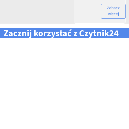
Zobacz
więcej
Zacznij korzystać z Czytnik24
... i zapomnij o problemach z zarządzaniem flotą!
Konieczność pilnowania
Problemy z odczytem
terminów dla całej floty
tachografów i kart
pojazdów i kierowców
kierowców
Kary i mandaty za
Trudności z zarządzaniem
przekroczone terminy
danymi i przesyłaniem ich na
czas do firm zewnętrznych