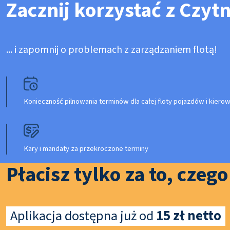
Zacznij korzystać z Czyt
... i zapomnij o problemach z zarządzaniem flotą!
Konieczność pilnowania terminów dla całej floty pojazdów i kier
Kary i mandaty za przekroczone terminy
Płacisz tylko za to, czeg
Aplikacja dostępna już od
15 zł netto