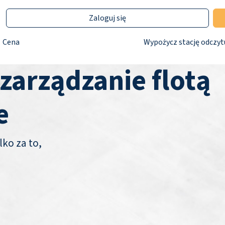
Zaloguj się
Cena
Wypożycz stację odczyt
 zarządzanie flotą
e
lko za to,