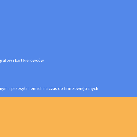
rafów i kart kierowców
nymi i przesyłaniem ich na czas do firm zewnętrznych