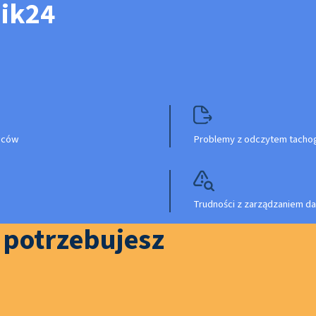
nik24
owców
Problemy z odczytem tachog
Trudności z zarządzaniem da
o potrzebujesz