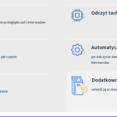
Odczyt tac
n przeglądu aut i inne ważne
Automatycz
 jak często
po odczycie dane
kierowców
Dodatkowo:
umieść ją w dow
zasie