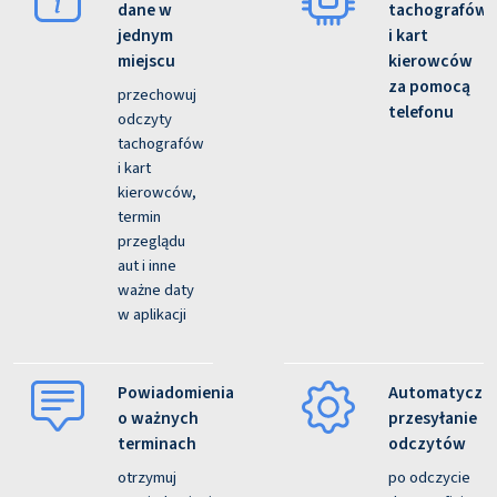
dane w
tachografów
jednym
i kart
miejscu
kierowców
za pomocą
przechowuj
telefonu
odczyty
tachografów
i kart
kierowców,
termin
przeglądu
aut i inne
ważne daty
w aplikacji
Powiadomienia
Automatyczn
o ważnych
przesyłanie
terminach
odczytów
otrzymuj
po odczycie