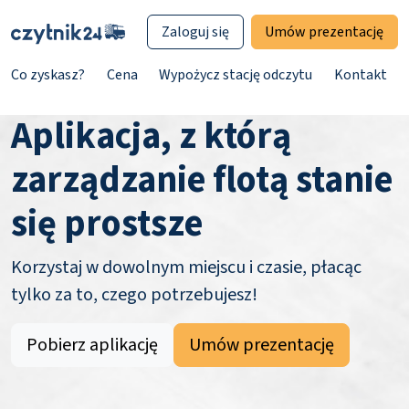
Zaloguj się
Umów prezentację
Co zyskasz?
Cena
Wypożycz stację odczytu
Kontakt
Aplikacja, z którą
zarządzanie flotą stanie
się prostsze
Korzystaj w dowolnym miejscu i czasie, płacąc
tylko za to, czego potrzebujesz!
Pobierz aplikację
Umów prezentację