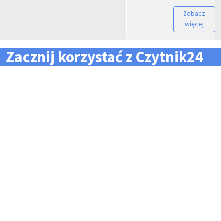
Zobacz
więcej
Zacznij korzystać z Czytnik24
... i zapomnij o problemach z zarządzaniem flotą!
Konieczność pilnowania
Problemy z odczytem
terminów dla całej floty
tachografów i kart
pojazdów i kierowców
kierowców
Kary i mandaty za
Trudności z zarządzaniem
przekroczone terminy
danymi i przesyłaniem ich na
czas do firm zewnętrznych