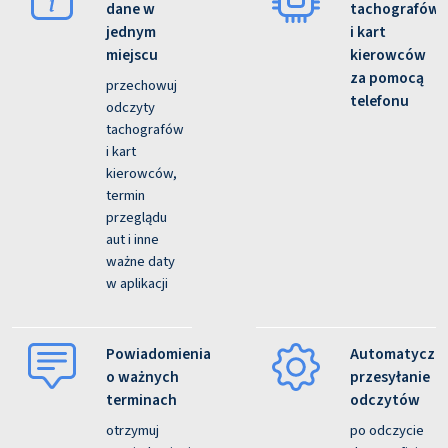
dane w
tachografów
jednym
i kart
miejscu
kierowców
za pomocą
przechowuj
telefonu
odczyty
tachografów
i kart
kierowców,
termin
przeglądu
aut i inne
ważne daty
w aplikacji
Powiadomienia
Automatyczn
o ważnych
przesyłanie
terminach
odczytów
otrzymuj
po odczycie