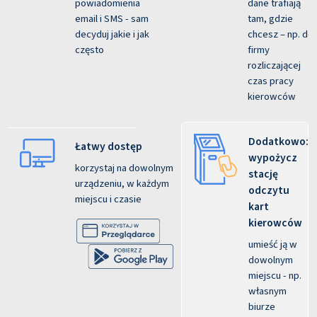
powiadomienia
dane trafiają
email i SMS - sam
tam, gdzie
decyduj jakie i jak
chcesz – np. do
często
firmy
rozliczającej
czas pracy
kierowców
Dodatkowo:
Łatwy dostęp
wypożycz
korzystaj na dowolnym
stację
urządzeniu, w każdym
odczytu
miejscu i czasie
kart
kierowców
umieść ją w
dowolnym
miejscu - np.
własnym
biurze