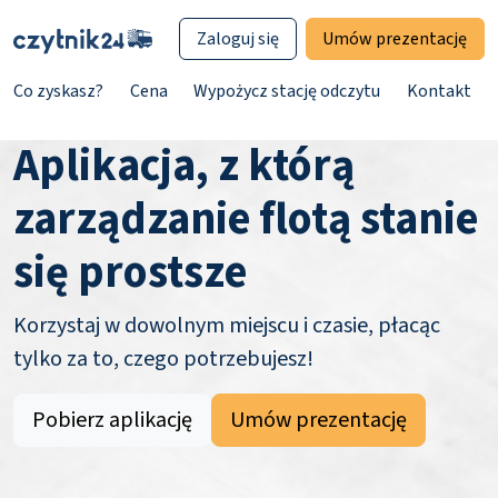
Zaloguj się
Umów prezentację
Co zyskasz?
Cena
Wypożycz stację odczytu
Kontakt
Aplikacja, z którą
zarządzanie flotą stanie
się prostsze
Korzystaj w dowolnym miejscu i czasie, płacąc
tylko za to, czego potrzebujesz!
Pobierz aplikację
Umów prezentację