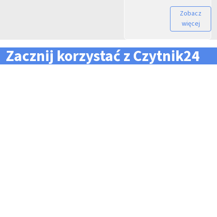
Zobacz
więcej
Zacznij korzystać z Czytnik24
... i zapomnij o problemach z zarządzaniem flotą!
Konieczność pilnowania
Problemy z odczytem
terminów dla całej floty
tachografów i kart
pojazdów i kierowców
kierowców
Kary i mandaty za
Trudności z zarządzaniem
przekroczone terminy
danymi i przesyłaniem ich na
czas do firm zewnętrznych