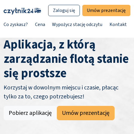
Zaloguj się
Umów prezentację
Co zyskasz?
Cena
Wypożycz stację odczytu
Kontakt
Aplikacja, z którą
zarządzanie flotą stanie
się prostsze
Korzystaj w dowolnym miejscu i czasie, płacąc
tylko za to, czego potrzebujesz!
Pobierz aplikację
Umów prezentację