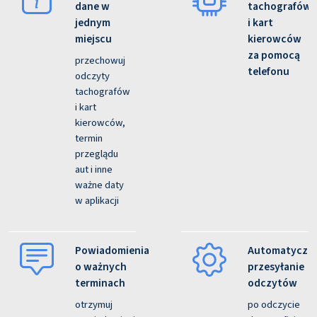
dane w
tachografów
jednym
i kart
miejscu
kierowców
za pomocą
przechowuj
telefonu
odczyty
tachografów
i kart
kierowców,
termin
przeglądu
aut i inne
ważne daty
w aplikacji
Powiadomienia
Automatyczn
o ważnych
przesyłanie
terminach
odczytów
otrzymuj
po odczycie