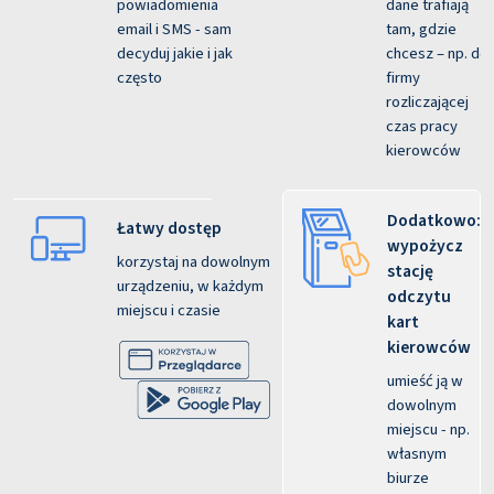
powiadomienia
dane trafiają
email i SMS - sam
tam, gdzie
decyduj jakie i jak
chcesz – np. do
często
firmy
rozliczającej
czas pracy
kierowców
Dodatkowo:
Łatwy dostęp
wypożycz
korzystaj na dowolnym
stację
urządzeniu, w każdym
odczytu
miejscu i czasie
kart
kierowców
umieść ją w
dowolnym
miejscu - np.
własnym
biurze