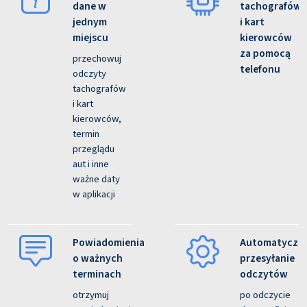
dane w
tachografów
jednym
i kart
miejscu
kierowców
za pomocą
przechowuj
telefonu
odczyty
tachografów
i kart
kierowców,
termin
przeglądu
aut i inne
ważne daty
w aplikacji
Powiadomienia
Automatyczn
o ważnych
przesyłanie
terminach
odczytów
otrzymuj
po odczycie