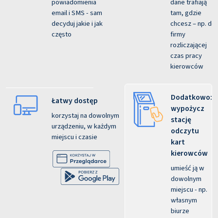
powiadomienia
dane trafiają
email i SMS - sam
tam, gdzie
decyduj jakie i jak
chcesz – np. do
często
firmy
rozliczającej
czas pracy
kierowców
Dodatkowo:
Łatwy dostęp
wypożycz
korzystaj na dowolnym
stację
urządzeniu, w każdym
odczytu
miejscu i czasie
kart
kierowców
umieść ją w
dowolnym
miejscu - np.
własnym
biurze