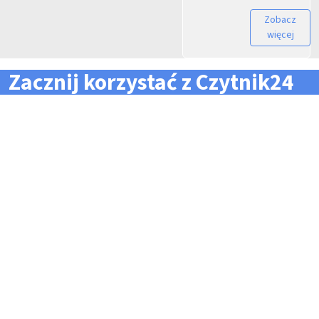
Zobacz
więcej
Zacznij korzystać z Czytnik24
... i zapomnij o problemach z zarządzaniem flotą!
Konieczność pilnowania
Problemy z odczytem
terminów dla całej floty
tachografów i kart
pojazdów i kierowców
kierowców
Kary i mandaty za
Trudności z zarządzaniem
przekroczone terminy
danymi i przesyłaniem ich na
czas do firm zewnętrznych