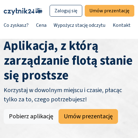
Zaloguj się
Umów prezentację
Co zyskasz?
Cena
Wypożycz stację odczytu
Kontakt
Aplikacja, z którą
zarządzanie flotą stanie
się prostsze
Korzystaj w dowolnym miejscu i czasie, płacąc
tylko za to, czego potrzebujesz!
Pobierz aplikację
Umów prezentację