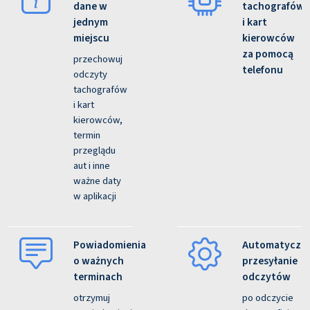
dane w
tachografów
jednym
i kart
miejscu
kierowców
za pomocą
przechowuj
telefonu
odczyty
tachografów
i kart
kierowców,
termin
przeglądu
aut i inne
ważne daty
w aplikacji
Powiadomienia
Automatyczn
o ważnych
przesyłanie
terminach
odczytów
otrzymuj
po odczycie