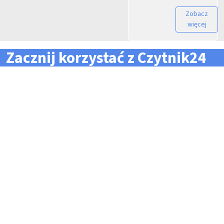
Zobacz
więcej
Zacznij korzystać z Czytnik24
... i zapomnij o problemach z zarządzaniem flotą!
Konieczność pilnowania
Problemy z odczytem
terminów dla całej floty
tachografów i kart
pojazdów i kierowców
kierowców
Kary i mandaty za
Trudności z zarządzaniem
przekroczone terminy
danymi i przesyłaniem ich na
czas do firm zewnętrznych