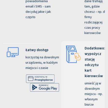
powiadomienia
dane trafiają
email i SMS - sam
tam, gdzie
decyduj jakie i jak
chcesz – np. do
często
firmy
rozliczającej
czas pracy
kierowców
Dodatkowo:
Łatwy dostęp
wypożycz
korzystaj na dowolnym
stację
urządzeniu, w każdym
odczytu
miejscu i czasie
kart
kierowców
umieść ją w
dowolnym
miejscu - np.
własnym
biurze