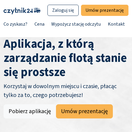
Zaloguj się
Umów prezentację
Co zyskasz?
Cena
Wypożycz stację odczytu
Kontakt
Aplikacja, z którą
zarządzanie flotą stanie
się prostsze
Korzystaj w dowolnym miejscu i czasie, płacąc
tylko za to, czego potrzebujesz!
Pobierz aplikację
Umów prezentację