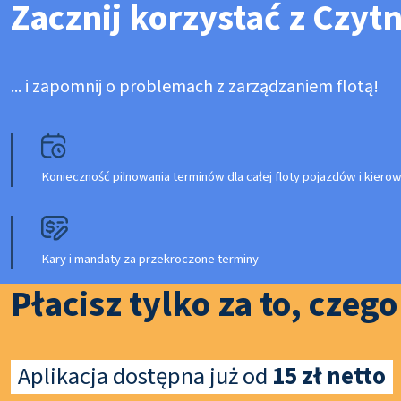
Zacznij korzystać z Czyt
... i zapomnij o problemach z zarządzaniem flotą!
Konieczność pilnowania terminów dla całej floty pojazdów i kier
Kary i mandaty za przekroczone terminy
Płacisz tylko za to, czeg
Aplikacja dostępna już od
15 zł netto