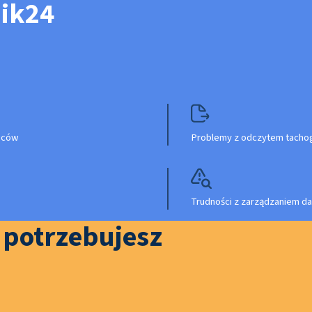
nik24
owców
Problemy z odczytem tachog
Trudności z zarządzaniem da
o potrzebujesz