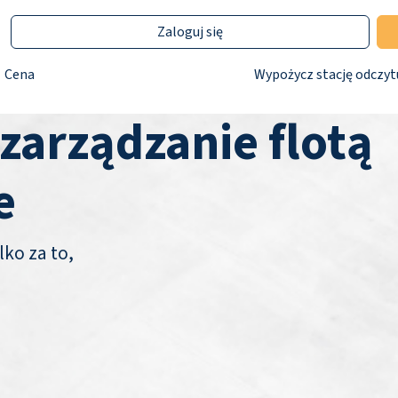
Zaloguj się
Cena
Wypożycz stację odczyt
 zarządzanie flotą
e
lko za to,