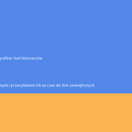
rafów i kart kierowców
nymi i przesyłaniem ich na czas do firm zewnętrznych