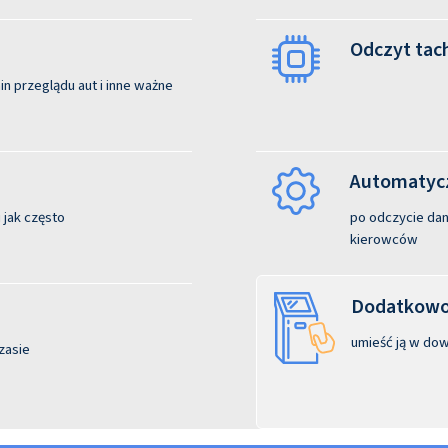
Odczyt tac
n przeglądu aut i inne ważne
Automatycz
 jak często
po odczycie dane
kierowców
Dodatkowo:
umieść ją w dow
zasie